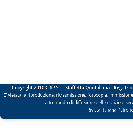
Copyright 2010
©RIP Srl -
Staffetta Quotidiana - Reg. Tri
E' vietata la riproduzione, ritrasmissione, fotocopia, immissione 
altro modo di diffusione delle notizie o ser
Rivista Italiana Petrol