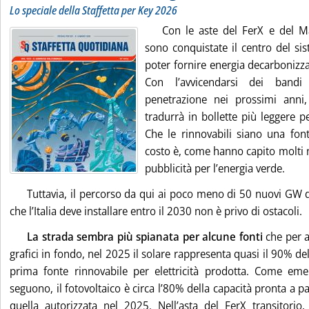
Lo speciale della Staffetta per Key 2026
Con le aste del FerX e del Ma
sono conquistate il centro del si
poter fornire energia decarbonizza
Con l’avvicendarsi dei bandi
penetrazione nei prossimi anni,
tradurrà in bollette più leggere p
Che le rinnovabili siano una fon
costo è, come hanno capito molti n
pubblicità per l’energia verde.
Tuttavia, il percorso da qui ai poco meno di 50 nuovi GW d
che l’Italia deve installare entro il 2030 non è privo di ostacoli.
La strada sembra più spianata per alcune fonti
che per a
grafici in fondo, nel 2025 il solare rappresenta quasi il 90% dell
prima fonte rinnovabile per elettricità prodotta. Come emer
seguono, il fotovoltaico è circa l’80% della capacità pronta a pa
quella autorizzata nel 2025. Nell’asta del FerX transitorio,