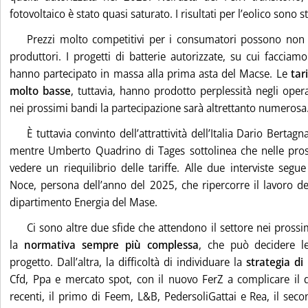
fotovoltaico è stato quasi saturato. I risultati per l’eolico sono s
Prezzi molto competitivi per i consumatori possono non e
produttori. I progetti di batterie autorizzate, su cui facciam
hanno partecipato in massa alla prima asta del Macse. Le
tar
molto basse
, tuttavia, hanno prodotto perplessità negli oper
nei prossimi bandi la partecipazione sarà altrettanto numerosa
È tuttavia convinto dell’attrattività dell’Italia Dario Bertag
mentre Umberto Quadrino di Tages sottolinea che nelle pr
vedere un riequilibrio delle tariffe. Alle due interviste segu
Noce, persona dell’anno del 2025, che ripercorre il lavoro de
dipartimento Energia del Mase.
Ci sono altre due sfide che attendono il settore nei prossi
la
normativa sempre più complessa
, che può decidere le
progetto. Dall’altra, la difficoltà di individuare la
strategia di
Cfd, Ppa e mercato spot, con il nuovo FerZ a complicare il
recenti, il primo di Feem, L&B, PedersoliGattai e Rea, il se