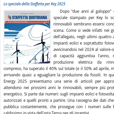
Lo speciale della Staffetta per Key 2025
Dopo “due anni al galoppo” 
speciale stampato per Key lo s
rinnovabili sembrano essersi conqu
scena. Come si vede infatti nei g
dell'allegato, negli ultimi quattro 
impianti eolici e soprattutto fotov
avvicinandosi nel 2024 al valore-o
di capacità aggiuntiva l'anno,
produzione elettrica da rinnov
compreso, ha superato il 40% sul totale (e il 50% ad aprile,
arrivando quasi a eguagliare la produzione da fossili. In qu
Energy 2025 presentiamo una serie di articoli per appro
attendono nei prossimi anni le rinnovabili, sempre più pro
energetico. Si parte dai numeri: sugli impianti eolici e fotovoltaic
autorizzati e quelli pronti a partire. Una rassegna dei dati che
pubblica costantemente, che prosegue con i numeri sulle ba
caldissimo in vista dell'asta Terna per gli incentivi.