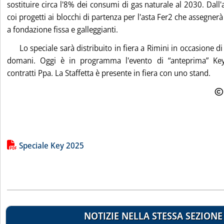
sostituire circa l'8% dei consumi di gas naturale al 2030. Dall'al
coi progetti ai blocchi di partenza per l'asta Fer2 che assegnerà 
a fondazione fissa e galleggianti.
Lo speciale sarà distribuito in fiera a Rimini in occasione d
domani. Oggi è in programma l'evento di “anteprima” Key
contratti Ppa. La Staffetta è presente in fiera con uno stand.
Lista allegati PDF alla notizia
Speciale Key 2025
NOTIZIE NELLA STESSA SEZIONE