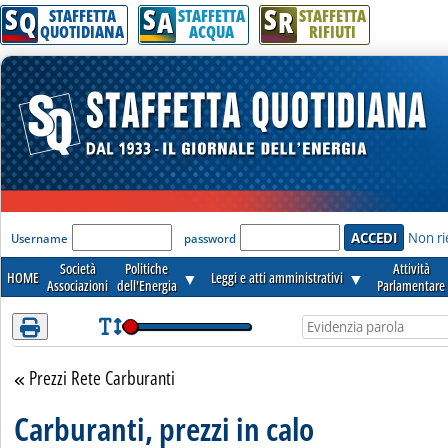
S
S
S
Attenzione! Esegui l'accesso per lèggere interamente la notizia.
Q
A
R
STAFFETTA
STAFFETTA
STAFFETTA
QUOTIDIANA
ACQUA
RIFIUTI
'Modulo Login per accedere'
Non ri
Username
password
Società
Politiche
Attività
HOME
▼
Leggi e atti amministrativi
▼
Associazioni
dell'Energia
Parlamentare
Prezzi Rete Carburanti
Torna alla sezione
Carburanti, prezzi in calo