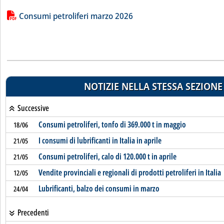
Lista allegati PDF alla notizia
Consumi petroliferi marzo 2026
NOTIZIE NELLA STESSA SEZIONE
Successive
Consumi petroliferi, tonfo di 369.000 t in maggio
18/06
I consumi di lubrificanti in Italia in aprile
21/05
Consumi petroliferi, calo di 120.000 t in aprile
21/05
Vendite provinciali e regionali di prodotti petroliferi in Italia
12/05
Lubrificanti, balzo dei consumi in marzo
24/04
Precedenti