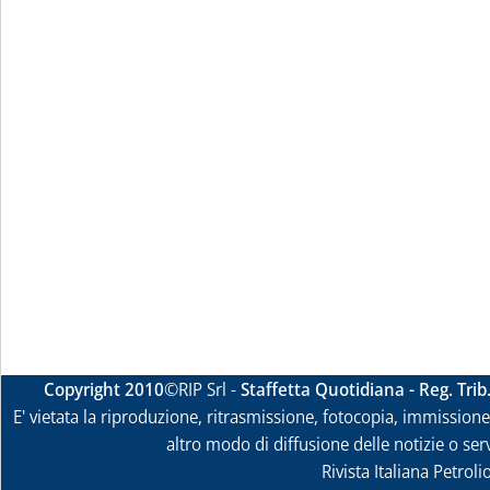
Copyright 2010
©RIP Srl -
Staffetta Quotidiana - Reg. Tri
E' vietata la riproduzione, ritrasmissione, fotocopia, immissione 
altro modo di diffusione delle notizie o ser
Rivista Italiana Petrol