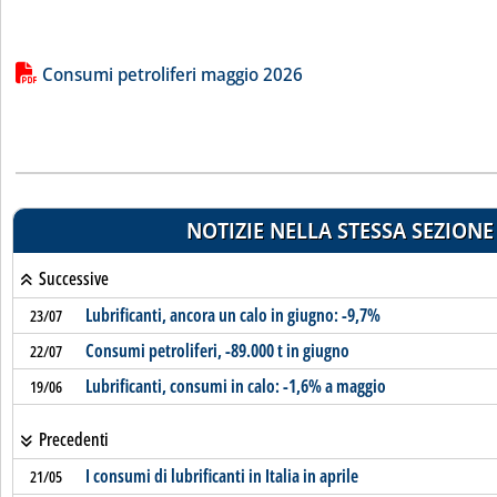
Lista allegati PDF alla notizia
Consumi petroliferi maggio 2026
NOTIZIE NELLA STESSA SEZIONE
Successive
Lubrificanti, ancora un calo in giugno: -9,7%
23/07
Consumi petroliferi, -89.000 t in giugno
22/07
Lubrificanti, consumi in calo: -1,6% a maggio
19/06
Precedenti
I consumi di lubrificanti in Italia in aprile
21/05