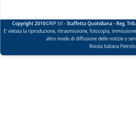
Copyright 2010
©RIP Srl -
Staffetta Quotidiana - Reg. Tri
E' vietata la riproduzione, ritrasmissione, fotocopia, immissione 
altro modo di diffusione delle notizie o ser
Rivista Italiana Petrol