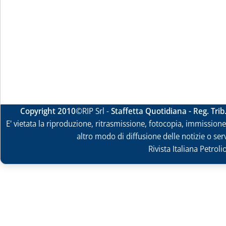
Copyright 2010
©RIP Srl -
Staffetta Quotidiana - Reg. Tri
E' vietata la riproduzione, ritrasmissione, fotocopia, immissione 
altro modo di diffusione delle notizie o ser
Rivista Italiana Petrol