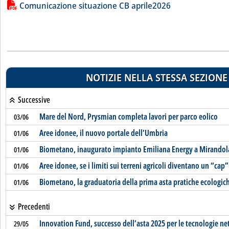
Lista allegati PDF alla notizia
Comunicazione situazione CB aprile2026
NOTIZIE NELLA STESSA SEZIONE
Successive
Mare del Nord, Prysmian completa lavori per parco eolico
03/06
Aree idonee, il nuovo portale dell’Umbria
01/06
Biometano, inaugurato impianto Emiliana Energy a Mirandol
01/06
Aree idonee, se i limiti sui terreni agricoli diventano un “cap”
01/06
Biometano, la graduatoria della prima asta pratiche ecologic
01/06
Precedenti
Innovation Fund, successo dell’asta 2025 per le tecnologie ne
29/05