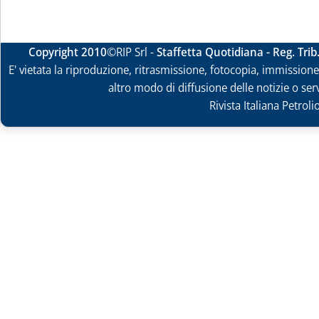
Copyright 2010
©RIP Srl -
Staffetta Quotidiana - Reg. Tri
E' vietata la riproduzione, ritrasmissione, fotocopia, immissione 
altro modo di diffusione delle notizie o ser
Rivista Italiana Petrol