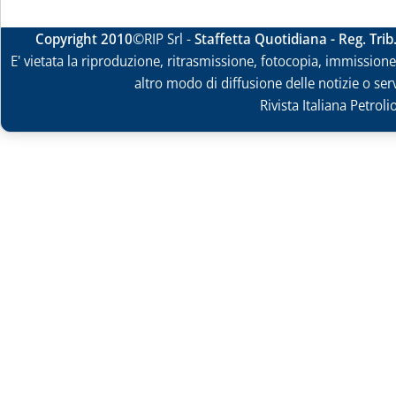
Copyright 2010
©RIP Srl -
Staffetta Quotidiana - Reg. Tri
E' vietata la riproduzione, ritrasmissione, fotocopia, immissione 
altro modo di diffusione delle notizie o ser
Rivista Italiana Petrol