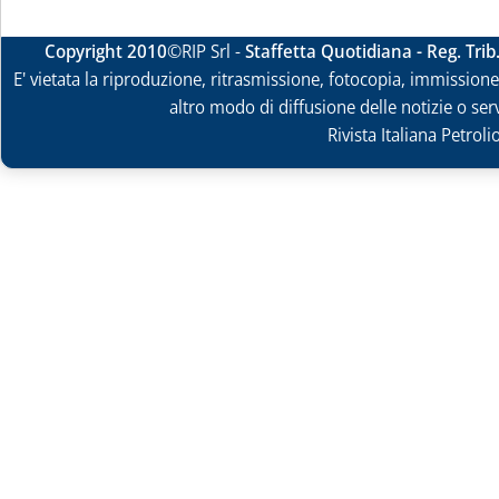
Copyright 2010
©RIP Srl -
Staffetta Quotidiana - Reg. Tri
E' vietata la riproduzione, ritrasmissione, fotocopia, immissione 
altro modo di diffusione delle notizie o ser
Rivista Italiana Petrol