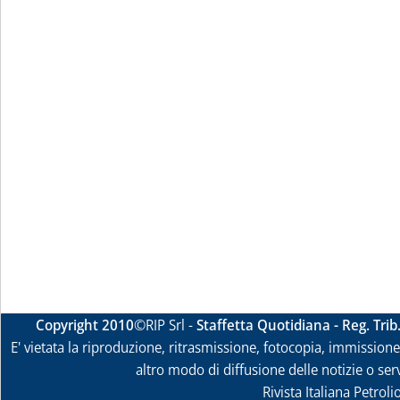
Copyright 2010
©RIP Srl -
Staffetta Quotidiana - Reg. Tri
E' vietata la riproduzione, ritrasmissione, fotocopia, immissione 
altro modo di diffusione delle notizie o ser
Rivista Italiana Petrol