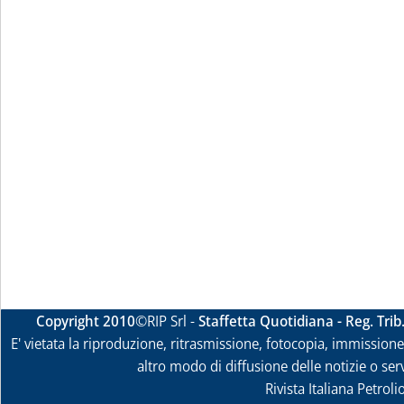
Copyright 2010
©RIP Srl -
Staffetta Quotidiana - Reg. Tri
E' vietata la riproduzione, ritrasmissione, fotocopia, immissione 
altro modo di diffusione delle notizie o ser
Rivista Italiana Petrol