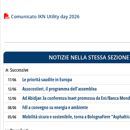
Lista allegati PDF alla notizia
Comunicato IKN Utility day 2026
NOTIZIE NELLA STESSA SEZIONE
Successive
Le priorità saudite in Europa
17/06
Assocostieri, il programma dell’assemblea
12/06
Ad Abidjan 3a conferenza Inaet promossa da Eni/Banca Mondi
12/06
FdI a convegno su energia e ambiente
08/06
Mobilità sicura e sostenibile, torna a BolognaFiere “Asphalti
05/06