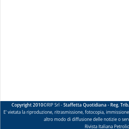
Copyright 2010
©RIP Srl -
Staffetta Quotidiana - Reg. Tri
E' vietata la riproduzione, ritrasmissione, fotocopia, immissione 
altro modo di diffusione delle notizie o ser
Rivista Italiana Petrol