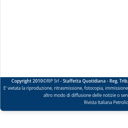
Copyright 2010
©RIP Srl -
Staffetta Quotidiana - Reg. Tri
E' vietata la riproduzione, ritrasmissione, fotocopia, immissione 
altro modo di diffusione delle notizie o ser
Rivista Italiana Petrol