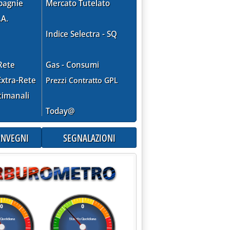
pagnie
Mercato Tutelato
.A.
Indice Selectra - SQ
Rete
Gas - Consumi
xtra-Rete
Prezzi Contratto GPL
timanali
Today@
CONVEGNI
SEGNALAZIONI