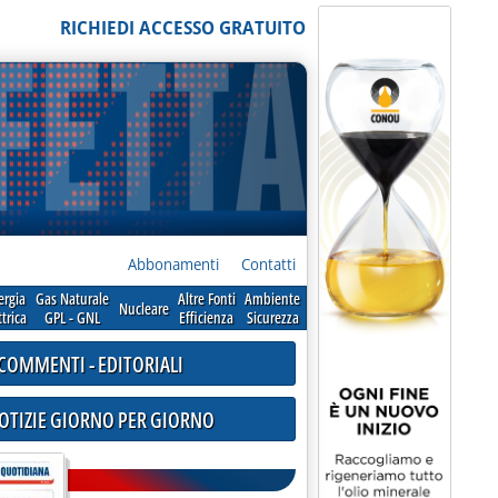
RICHIEDI ACCESSO GRATUITO
Abbonamenti
Contatti
ergia
Gas Naturale
Altre Fonti
Ambiente
Nucleare
ttrica
GPL - GNL
Efficienza
Sicurezza
COMMENTI - EDITORIALI
NOTIZIE GIORNO PER GIORNO