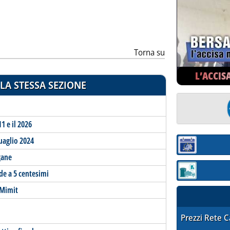
Torna su
L’ACCIS
LA STESSA SEZIONE
11 e il 2026
guaglio 2024
Sezione:
gane
nde a 5 centesimi
Sezione: quotaz
 Mimit
STAFFETTA PRE
Prezzi Rete 