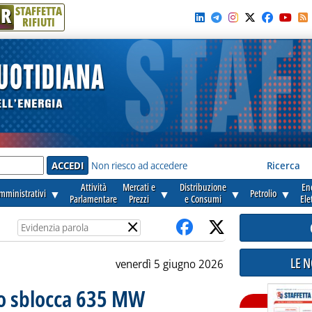
R
STAFFETTA
RIFIUTI
e'
Non riesco ad accedere
Ricerca
Attività
Mercati e
Distribuzione
En
amministrativi
▼
▼
▼
Petrolio
▼
Parlamentare
Prezzi
e Consumi
Ele
×
LE 
venerdì 5 giugno 2026
no sblocca 635 MW