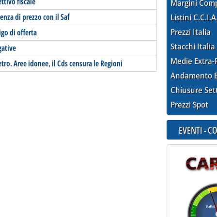
ttivo fiscale
Margini Com
erenza di prezzo con il Saf
Listini C.C.I.A
Prezzi Italia
igo di offerta
Stacchi Italia
gative
Medie Extra-
tro. Aree idonee, il Cds censura le Regioni
Andamento E
Chiusure Set
Prezzi Spot
EVENTI - 