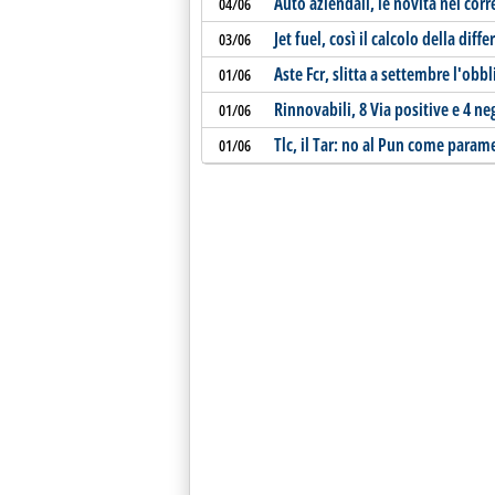
Auto aziendali, le novità nel corre
04/06
Jet fuel, così il calcolo della diff
03/06
Aste Fcr, slitta a settembre l'obbl
01/06
Rinnovabili, 8 Via positive e 4 ne
01/06
Tlc, il Tar: no al Pun come parame
01/06