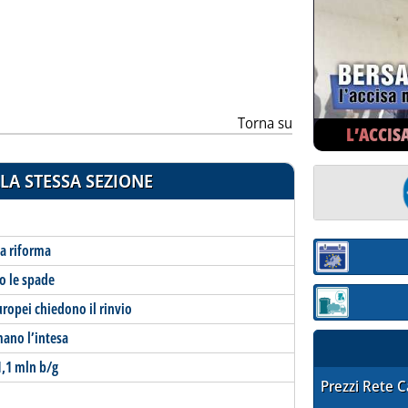
ia
Torna su
L’ACCIS
LA STESSA SEZIONE
la riforma
Sezione:
no le spade
uropei chiedono il rinvio
Sezione: quotaz
ano l’intesa
1,1 mln b/g
STAFFETTA PRE
Prezzi Rete 