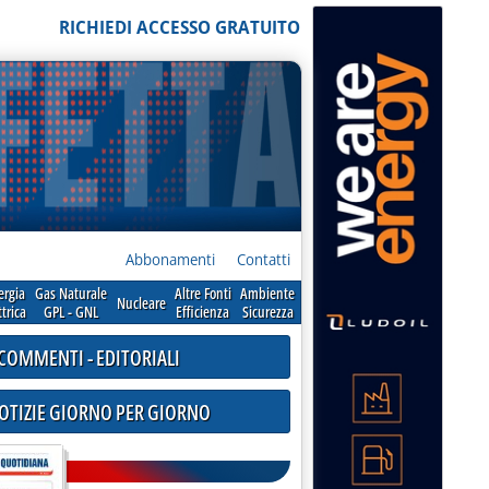
RICHIEDI ACCESSO GRATUITO
Abbonamenti
Contatti
ergia
Gas Naturale
Altre Fonti
Ambiente
Nucleare
ttrica
GPL - GNL
Efficienza
Sicurezza
COMMENTI - EDITORIALI
NOTIZIE GIORNO PER GIORNO