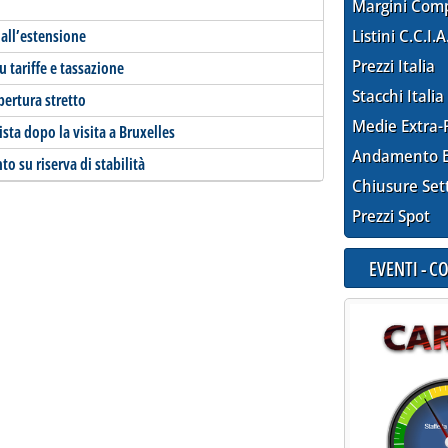
Margini Com
all’estensione
Listini C.C.I.A
Prezzi Italia
u tariffe e tassazione
Stacchi Italia
pertura stretto
Medie Extra-
sta dopo la visita a Bruxelles
Andamento E
o su riserva di stabilità
Chiusure Set
Prezzi Spot
EVENTI - 