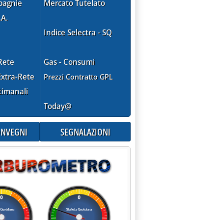
pagnie
Mercato Tutelato
.A.
Indice Selectra - SQ
Rete
Gas - Consumi
xtra-Rete
Prezzi Contratto GPL
timanali
Today@
CONVEGNI
SEGNALAZIONI