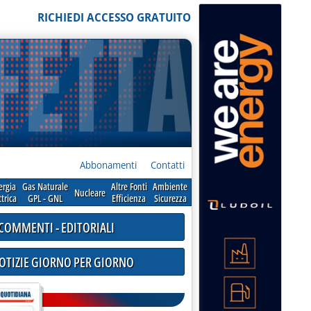
RICHIEDI ACCESSO GRATUITO
Abbonamenti
Contatti
ergia
Gas Naturale
Altre Fonti
Ambiente
Nucleare
ttrica
GPL - GNL
Efficienza
Sicurezza
COMMENTI - EDITORIALI
NOTIZIE GIORNO PER GIORNO