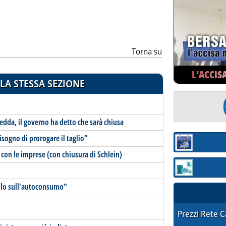
Torna su
L’ACCIS
LA STESSA SEZIONE
redda, il governo ha detto che sarà chiusa
isogno di prorogare il taglio”
Sezione:
 con le imprese (con chiusura di Schlein)
Sezione: quotaz
volo sull'autoconsumo"
STAFFETTA PRE
Prezzi Rete 