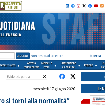
R
STAFFETTA
RIFIUTI
e'
Non riesco ad accedere
Ricerca
Attività
Mercati e
Distribuzione
En
amministrativi
▼
▼
▼
Petrolio
▼
Parlamentare
Prezzi
e Consumi
Ele
×
LE 
mercoledì 17 giugno 2026
o si torni alla normalità”