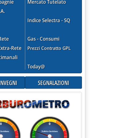
pagnie
Mercato Tutelato
.A.
Indice Selectra - SQ
Rete
Gas - Consumi
xtra-Rete
Prezzi Contratto GPL
timanali
Today@
CONVEGNI
SEGNALAZIONI