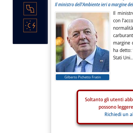
Il ministro dell’Ambiente ieri a margine de
Il minist
con l’acco
normalit
carburanti
margine d
ha detto: 
Stati Uni..
Gilberto Pichetto Fratin
Soltanto gli
utenti abb
possono leggere 
Richiedi un 