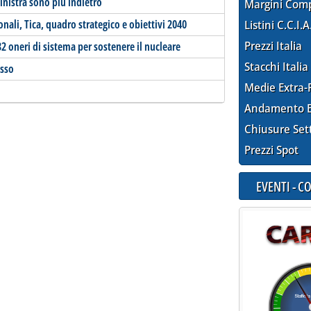
inistra sono più indietro
Margini Com
zonali, Tica, quadro strategico e obiettivi 2040
Listini C.C.I.A
Prezzi Italia
2 oneri di sistema per sostenere il nucleare
Stacchi Italia
usso
Medie Extra-
Andamento E
Chiusure Set
Prezzi Spot
EVENTI - 