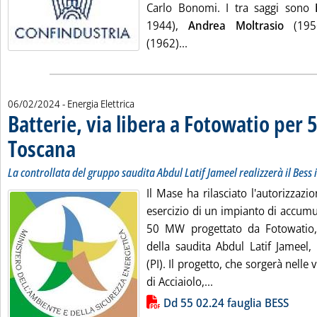
Carlo Bonomi. I tra saggi sono
1944),
Andrea Moltrasio
(19
Leggi tutta la notizia: 'P
(1962)...
06/02/2024
- Energia Elettrica
Batterie, via libera a Fotowatio per
Toscana
. Sottotitolo: La controllata del gruppo saudita Abdul Latif Jameel realizz
. Pubblicata martedì 06 febbraio 2024 alle 11.11.
La controllata del gruppo saudita Abdul Latif Jameel realizzerà il Bess 
Il Mase ha rilasciato l'autorizzazi
esercizio di un impianto di accumu
50 MW progettato da Fotowatio, 
della saudita Abdul Latif Jameel,
(PI). Il progetto, che sorgerà nelle 
Leggi tutta la notizi
di Acciaiolo,...
Lista allegati PDF alla notizia
Dd 55 02.24 fauglia BESS