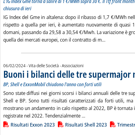
L'IG Index Gme torna a salire di 1 €/MWh sopra 30 €. Il Ttf front month r
chiusura di ieri
IG Index del Gme in altalena: dopo il ribasso di 1,7 €/MWh nel
rispetto a quella per ieri, è aumentato nuovamente di quasi
domani, passando da 29,58 a 30,54 €/Mwh. La variazione è gr
Leggi tutta la
quella dei mercati europei, con il contratto di m...
06/02/2024
- Vita delle Società - Associazioni
Buoni i bilanci delle tre supermajor
BP, Shell e ExxonMobil chiudono l'anno con forti utili
Sono state diffusi nei giorni scorsi i bilanci annuali delle tre 
Shell e BP. Sono tutti risultati caratterizzati da forti utili, 
mostrano un andamento in calo rispetto al 2022, BP è tornata i
Leggi tutta la notizia: 
registrate nel 2022. Tendenzialmente ...
Lista allegati PDF alla notizia
Risultati Exxon 2023
Risultati Shell 2023
Trimest