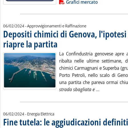
Lista allegati PDF alla notizia
Grafici mercato
06/02/2024
- Approvvigionamenti e Raffinazione
Depositi chimici di Genova, l'ipotesi
riapre la partita
. Pubblicata martedì 06 febbraio 2024 alle 14.16.
La Confindustria genovese apre all
ribalta nelle ultime settimane, di
chimici Carmagnani e Superba (gru
Porto Petroli, nello scalo di Geno
una partita che pareva ormai chiu
Leggi tutta la 
strada sbagliata e
...
06/02/2024
- Energia Elettrica
Fine tutela: le aggiudicazioni definit