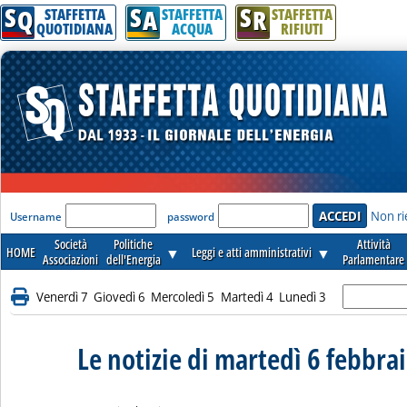
S
S
S
Q
A
R
STAFFETTA
STAFFETTA
STAFFETTA
QUOTIDIANA
ACQUA
RIFIUTI
'Modulo Login per accedere'
Non ri
Username
password
Società
Politiche
Attività
HOME
▼
Leggi e atti amministrativi
▼
Associazioni
dell'Energia
Parlamentare
Venerdì 7
Giovedì 6
Mercoledì 5
Martedì 4
Lunedì 3
Le notizie di martedì 6 febbra