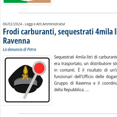
06/02/2024
- Leggi e Atti Amministrativi
Frodi carburanti, sequestrati 4mila li
Ravenna
. Sottotitolo: La denuncia di Petra
. Pubblicata martedì 06 febbraio 2024 alle 10.53.
La denuncia di Petra
Sequestrati 4mila litri di carburant
era trasportato, un distributore s
in contanti. È il risultato di un
funzionari dell'Ufficio delle doga
Gruppo di Ravenna e il coordin
Leggi tutta la n
della Repubblica. ...