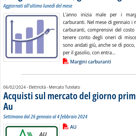
Aggiornati all'ultimo lunedì del mese
L'anno inizia male per i mar
carburanti. Nel mese di gennaio i 
carburanti, comprensivi del costo
tenere conto degli oneri di misce
sono andati giù, anche se di poco,
Leggi tut
per il gasolio, con entra...
Lista allegati PDF alla notizia
Margini carburanti
06/02/2024
- Elettricità - Mercato Tutelato
Acquisti sul mercato del giorno prim
Au
. Sottotitolo: Settimana dal 26 gennaio al 4 febbraio 2024
. Pubblicata martedì 06 febbraio 2024 alle 9.47.
Settimana dal 26 gennaio al 4 febbraio 2024
Lista allegati PDF alla notizia
Leggi tutta la notizia: 'Acquisti s
AU