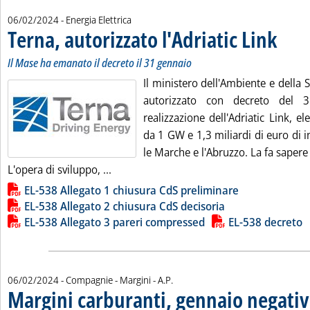
06/02/2024
- Energia Elettrica
Terna, autorizzato l'Adriatic Link
. Sottotit
. Pubblica
Il Mase ha emanato il decreto il 31 gennaio
Il ministero dell'Ambiente e della 
autorizzato con decreto del 
realizzazione dell'Adriatic Link, e
da 1 GW e 1,3 miliardi di euro di 
le Marche e l'Abruzzo. La fa sapere
Leggi tutta la notizia: 'Terna, autorizzato
L'opera di sviluppo, ...
Lista allegati PDF alla notizia
EL-538 Allegato 1 chiusura CdS preliminare
EL-538 Allegato 2 chiusura CdS decisoria
EL-538 Allegato 3 pareri compressed
EL-538 decreto
di:
06/02/2024
- Compagnie - Margini -
A.P.
Margini carburanti, gennaio negati