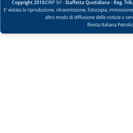
Copyright 2010
©RIP Srl -
Staffetta Quotidiana - Reg. Tri
E' vietata la riproduzione, ritrasmissione, fotocopia, immissione 
altro modo di diffusione delle notizie o ser
Rivista Italiana Petrol