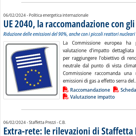
06/02/2024
- Politica energetica internazionale
UE 2040, la raccomandazione con gli 
Riduzione delle emissioni del 90%, anche con i piccoli reattori nucleari
La Commissione europea ha p
valutazione d'impatto dettagliata 
per raggiungere l'obiettivo di re
neutrale dal punto di vista clima
Commissione raccomanda una ri
emissioni di gas a effetto serra del..
Lista allegati PDF alla notizia
Raccomandazione
Sched
Valutazione impatto
di:
06/02/2024
- Staffetta Prezzi -
C.B.
Extra-rete: le rilevazioni di Staffetta