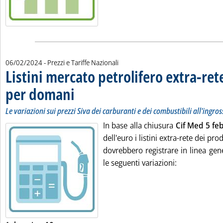
06/02/2024
- Prezzi e Tariffe Nazionali
Listini mercato petrolifero extra-ret
per domani
. Sottotitolo: Le variazioni sui prezzi Siva dei carburanti e dei c
. Pubblicata martedì 06 febbraio 2024 alle 9.11.
Le variazioni sui prezzi Siva dei carburanti e dei combustibili all'ingro
In base alla chiusura
Cif Med 5 fe
dell'euro i listini extra-rete dei pr
dovrebbero registrare in linea gene
le seguenti variazioni: