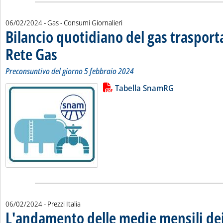
06/02/2024
- Gas - Consumi Giornalieri
Bilancio quotidiano del gas traspor
Rete Gas
. Sottotitolo: Preconsuntivo del giorno 5 febbraio 2024
. Pubblicata martedì 06 febbraio 2024 alle 12.28.
Preconsuntivo del giorno 5 febbraio 2024
Lista allegati PDF alla notizia
Leggi tutta la notizia: 'Bilancio 
Tabella SnamRG
06/02/2024
- Prezzi Italia
L'andamento delle medie mensili dei