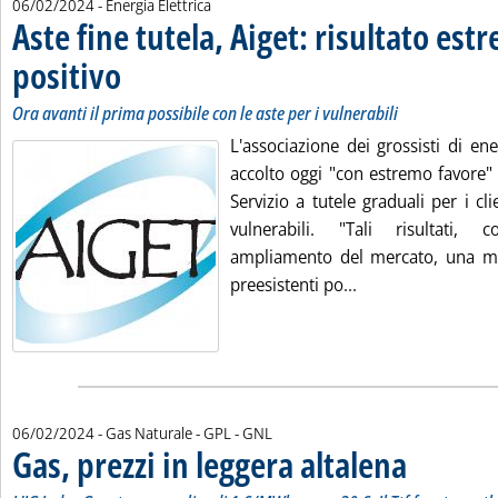
06/02/2024
- Energia Elettrica
Aste fine tutela, Aiget: risultato e
positivo
. Sottotitolo: Ora avanti il prima possibile con le aste per i vulnerabili
. Pubblicata martedì 06 febbraio 2024 alle 18.22.
Ora avanti il prima possibile con le aste per i vulnerabili
L'associazione dei grossisti di en
accolto oggi "con estremo favore" gl
Servizio a tutele graduali per i clie
vulnerabili. "Tali risultati, 
ampliamento del mercato, una me
Leggi tutta la not
preesistenti po...
06/02/2024
- Gas Naturale - GPL - GNL
Gas, prezzi in leggera altalena
. Sottotitolo: L'I
. Pubblicata mart