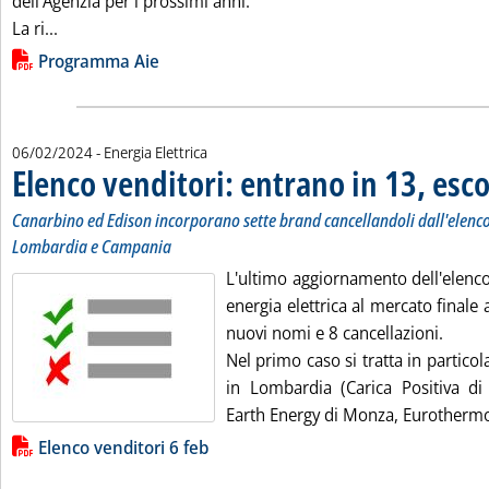
dell'Agenzia per i prossimi anni.
Leggi tutta la notizia: 'Aie, ministeriale il 13 e 14 febbra
La ri...
Lista allegati PDF alla notizia
Programma Aie
06/02/2024
- Energia Elettrica
Elenco venditori: entrano in 13, esc
Canarbino ed Edison incorporano sette brand cancellandoli dall'elenco
Lombardia e Campania
L'ultimo aggiornamento dell'elenco
energia elettrica al mercato finale 
nuovi nomi e 8 cancellazioni.
Nel primo caso si tratta in particol
in Lombardia (Carica Positiva di
Earth Energy di Monza, Eurothermo 
Lista allegati PDF alla notizia
Elenco venditori 6 feb