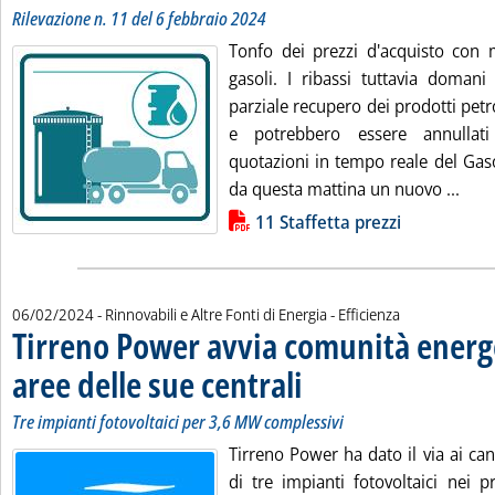
Rilevazione n. 11 del 6 febbraio 2024
Tonfo dei prezzi d'acquisto con m
gasoli. I ribassi tuttavia doman
parziale recupero dei prodotti petr
e potrebbero essere annullati
quotazioni in tempo reale del Gas
Leggi
da questa mattina un nuovo ...
Lista allegati PDF alla notizia
11 Staffetta prezzi
06/02/2024
- Rinnovabili e Altre Fonti di Energia - Efficienza
Tirreno Power avvia comunità energe
aree delle sue centrali
. Sottotitolo: Tre impianti fotovolta
. Pubblicata martedì 06 febbraio 202
Tre impianti fotovoltaici per 3,6 MW complessivi
Tirreno Power ha dato il via ai cant
di tre impianti fotovoltaici nei pr