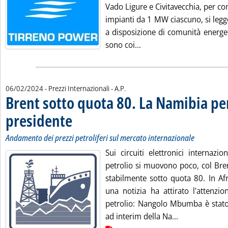
Vado Ligure e Civitavecchia, per c
impianti da 1 MW ciascuno, si legg
a disposizione di comunità energet
Leggi tutta la notizia: 
sono coi...
di:
06/02/2024
- Prezzi Internazionali -
A.P.
Brent sotto quota 80. La Namibia per
presidente
. Sottotitolo: Andamento dei prezzi petroliferi sul mercato intern
. Pubblicata martedì 06 febbraio 2024 alle 14.22.
Andamento dei prezzi petroliferi sul mercato internazionale
Sui circuiti elettronici internazio
petrolio si muovono poco, col Bre
stabilmente sotto quota 80. In Afr
una notizia ha attirato l'attenzio
petrolio: Nangolo Mbumba è stat
Leggi tutta la
ad interim della Na...