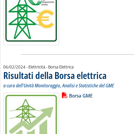
06/02/2024
- Elettricità - Borsa Elettrica
Risultati della Borsa elettrica
. Sottotitolo: a cur
. Pubblicata marted
a cura dell'Unità Monitoraggio, Analisi e Statistiche del GME
Lista allegati PDF alla notizia
Leggi tutta la notizia: 'Risultati de
Borsa GME