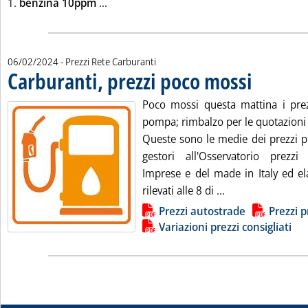
Leggi tutta la notizia: 'Listini mercato p
1.
benzina 10ppm
...
06/02/2024
- Prezzi Rete Carburanti
Carburanti, prezzi poco mossi
. Pubblicata mart
Poco mossi questa mattina i prezz
pompa; rimbalzo per le quotazioni d
Queste sono le medie dei prezzi pr
gestori all'Osservatorio prezzi
Imprese e del made in Italy ed ela
Leggi tutta la no
rilevati alle 8 di ...
Lista allegati PDF alla notizia
Prezzi autostrade
Prezzi p
Variazioni prezzi consigliati