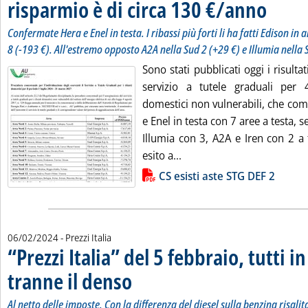
risparmio è di circa 130 €/anno
. Sottotitolo
. Pubblicata
Confermate Hera e Enel in testa. I ribassi più forti li ha fatti Edison in 
8 (-193 €). All'estremo opposto A2A nella Sud 2 (+29 €) e Illumia nella 
Sono stati pubblicati oggi i risultati
servizio a tutele graduali per 4
domestici non vulnerabili, che com
e Enel in testa con 7 aree a testa, 
Illumia con 3, A2A e Iren con 2 a 
Leggi tutta la notizia: 'Fi
esito a...
Lista allegati PDF alla notizia
CS esisti aste STG DEF 2
06/02/2024
- Prezzi Italia
“Prezzi Italia” del 5 febbraio, tutti 
tranne il denso
. Sottotitolo: Al netto delle imposte. Con la differenza
. Pubblicata martedì 06 febbraio 2024 alle 13.12.
Al netto delle imposte. Con la differenza del diesel sulla benzina risalit