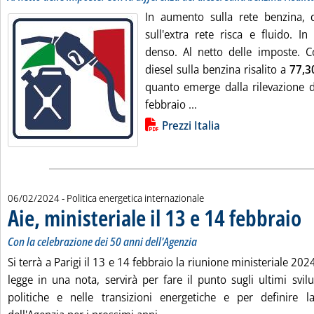
In aumento sulla rete benzina, d
sull'extra rete risca e fluido. In 
denso. Al netto delle imposte. Co
diesel sulla benzina risalito a
77,3
quanto emerge dalla rilevazione de
Leggi tutta la notizia: 
febbraio ...
Lista allegati PDF alla notizia
Prezzi Italia
06/02/2024
- Politica energetica internazionale
Aie, ministeriale il 13 e 14 febbraio
. So
. P
Con la celebrazione dei 50 anni dell'Agenzia
Si terrà a Parigi il 13 e 14 febbraio la riunione ministeriale 2024 
legge in una nota, servirà per fare il punto sugli ultimi svil
politiche e nelle transizioni energetiche e per definire la