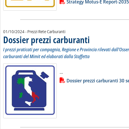
Lista allegati PDF alla notizia
Strategy Motus-E Report-2035
01/10/2024
- Prezzi Rete Carburanti
Dossier prezzi carburanti
. Sottotitolo: I prezzi pratic
. Pubblicata martedì 01 otto
I prezzi praticati per compagnia, Regione e Provincia rilevati dall'Osse
carburanti del Mimit ed elaborati dalla Staffetta
Leggi tutta la notizia: 'Dossier p
...
Lista allegati PDF alla notizia
Dossier prezzi carburanti 30 