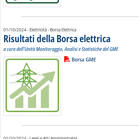
01/10/2024
- Elettricità - Borsa Elettrica
Risultati della Borsa elettrica
. Sottotitolo: a cur
. Pubblicata marted
a cura dell'Unità Monitoraggio, Analisi e Statistiche del GME
Lista allegati PDF alla notizia
Leggi tutta la notizia: 'Risultati de
Borsa GME
01/10/2024
- Leggi e Atti Amministrativi