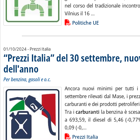
nel corso del tradizionale incontr
Leggi tutta la notizia
Vilnius il 16 ...
Lista allegati PDF alla notizia
Politiche UE
01/10/2024
- Prezzi Italia
“Prezzi Italia” del 30 settembre, nu
dell'anno
. Sottotitolo: Per benzina, gasoli e o.c.
. Pubblicata martedì 01 ottobre 2024 alle 12.26.
Per benzina, gasoli e o.c.
Ancora nuovi minimi per tutti i “
settembre rilevati dal Mase, i prez
carburanti e dei prodotti petrolifer
Tra i
carburanti
la benzina è scesa
a 693,59, il diesel di 5,46 (-0,77
Leggi tutta la notizia: '
0,09 (-0,...
Lista allegati PDF alla notizia
Prezzi Italia