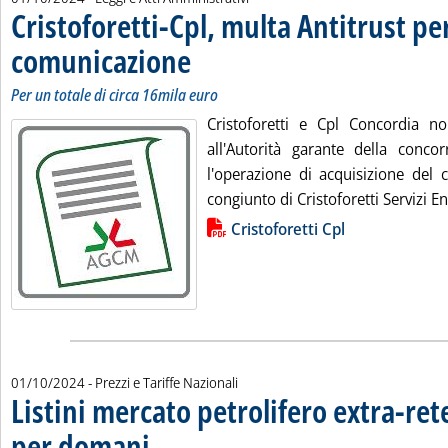
Cristoforetti-Cpl, multa Antitrust p
comunicazione
. Sottotitolo: Per un totale di circa 16mila euro
. Pubblicata martedì 01 ottobre 2024 alle 9.40.
Per un totale di circa 16mila euro
Cristoforetti e Cpl Concordia 
all'Autorità garante della conc
l'operazione di acquisizione del c
congiunto di Cristoforetti Servizi En
Lista allegati PDF alla notizia
Cristoforetti Cpl
01/10/2024
- Prezzi e Tariffe Nazionali
Listini mercato petrolifero extra-ret
per domani
. Sottotitolo: Le variazioni sui prezzi Siva dei carburanti e dei c
. Pubblicata martedì 01 ottobre 2024 alle 9.13.