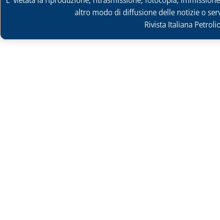
E' vietata la riproduzione, ritrasmissione, fotocopia, immissione 
altro modo di diffusione delle notizie o ser
Rivista Italiana Petrol