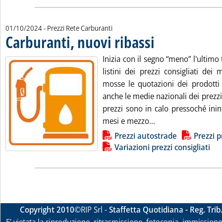
01/10/2024
- Prezzi Rete Carburanti
Carburanti, nuovi ribassi
. Pubblicata martedì 01 otto
Inizia con il segno “meno” l'ultimo 
listini dei prezzi consigliati dei
mosse le quotazioni dei prodotti 
anche le medie nazionali dei prezzi 
prezzi sono in calo pressoché ini
Leggi tutta la notiz
mesi e mezzo...
Lista allegati PDF alla notizia
Prezzi autostrade
Prezzi p
Variazioni prezzi consigliati
Copyright 2010
©RIP Srl -
Staffetta Quotidiana - Reg. Tri