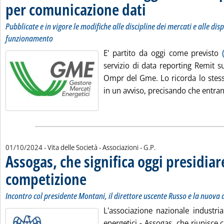
per comunicazione dati
. Sottotitolo: Pubblicate e in vig
. Pubblicata martedì 01 ottobre 2
Pubblicate e in vigore le modifiche alle discipline dei mercati e alle dis
funzionamento
E' partito da oggi come previsto
servizio di data reporting Remit s
Ompr del Gme. Lo ricorda lo stess
in un avviso, precisando che entrano
di:
01/10/2024
- Vita delle Società - Associazioni -
G.P.
Assogas, che significa oggi presidiar
competizione
. Sottotitolo: Incontro col presidente Montani, il direttor
. Pubblicata martedì 01 ottobre 2024 alle 9.48.
Incontro col presidente Montani, il direttore uscente Russo e la nuova
L'associazione nazionale industrial
energetici - Assogas, che riunisce