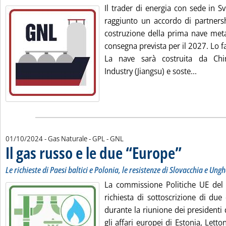
Il trader di energia con sede in S
raggiunto un accordo di partnersh
costruzione della prima nave met
consegna prevista per il 2027. Lo f
La nave sarà costruita da Ch
Leggi tu
Industry (Jiangsu) e soste...
01/10/2024
- Gas Naturale - GPL - GNL
Il gas russo e le due “Europe”
. Sottotitolo: Le r
. Pubblicata marte
Le richieste di Paesi baltici e Polonia, le resistenze di Slovacchia e Ung
La commissione Politiche UE del 
richiesta di sottoscrizione di du
durante la riunione dei presidenti
gli affari europei di Estonia, Letto