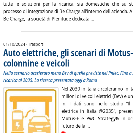
tutte le soluzioni per la ricarica, sia domestiche che su s
processo di integrazione di Be Charge all'interno dell'azienda. A
Leggi tutta la not
Be Charge, la società di Plenitude dedicata ...
01/10/2024
- Trasporti
Auto elettriche, gli scenari di Motus
colonnine e veicoli
. Sottotitolo: Nello scenario accelerato meno 
. Pubblicata martedì 01 ottobre 2024 alle 17.
Nello scenario accelerato meno Bev di quelle previste nel Pniec. Fino a 5
ricarica al 2035. La ricerca presentata oggi a Roma
Nel 2030 in Italia circoleranno in I
milioni di veicoli elettrici (Bev) e u
in. I dati sono nello studio “Il 
elettrica in Italia @2035”, pres
Motus-E e PwC Strategy&
in occ
Leggi tutta la notizi
futuro della ...