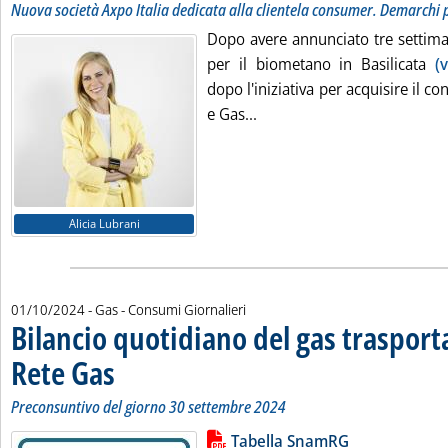
Nuova società Axpo Italia dedicata alla clientela consumer. Demarchi 
Dopo avere annunciato tre settima
per il biometano in Basilicata
(
dopo l'iniziativa per acquisire il co
Leggi tutta la notizia: 'Reta
e Gas...
Alicia Lubrani
01/10/2024
- Gas - Consumi Giornalieri
Bilancio quotidiano del gas traspor
Rete Gas
. Sottotitolo: Preconsuntivo del giorno 30 settembre 2024
. Pubblicata martedì 01 ottobre 2024 alle 11.53.
Preconsuntivo del giorno 30 settembre 2024
Lista allegati PDF alla notizia
Leggi tutta la notizia: 'Bilancio 
Tabella SnamRG