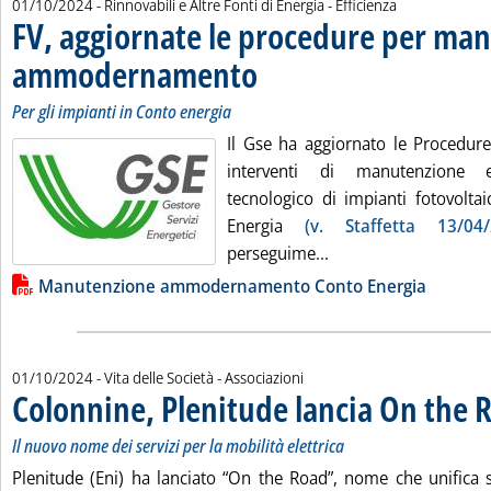
01/10/2024
- Rinnovabili e Altre Fonti di Energia - Efficienza
FV, aggiornate le procedure per ma
ammodernamento
. Sottotitolo: Per gli impianti in Conto energia
. Pubblicata martedì 01 ottobre 2024 alle 17
Per gli impianti in Conto energia
Il Gse ha aggiornato le Procedure
interventi di manutenzione
tecnologico di impianti fotovoltai
Energia
(v. Staffetta 13/04/
Leggi tutta la noti
perseguime...
Lista allegati PDF alla notizia
Manutenzione ammodernamento Conto Energia
01/10/2024
- Vita delle Società - Associazioni
Colonnine, Plenitude lancia On the 
Il nuovo nome dei servizi per la mobilità elettrica
Plenitude (Eni) ha lanciato “On the Road”, nome che unifica s