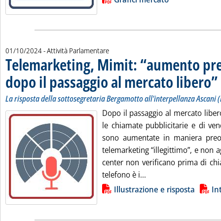
01/10/2024
- Attività Parlamentare
Telemarketing, Mimit: “aumento pr
dopo il passaggio al mercato libero”
.
.
La risposta della sottosegretaria Bergamotto all'interpellanza Ascani 
Dopo il passaggio al mercato libero 
le chiamate pubblicitarie e di ven
sono aumentate in maniera preoc
telemarketing “illegittimo”, e non a
center non verificano prima di ch
Leggi tutta la notizi
telefono è i...
Lista allegati PDF alla notizia
Illustrazione e risposta
In