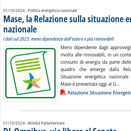
01/10/2024
- Politica energetica nazionale
Mase, la Relazione sulla situazione 
nazionale
. Sottotitolo: I dati sul 2023: meno dipendenza dall'estero e più rinn
. Pubblicata martedì 01 ottobre 2024 alle 16.38.
I dati sul 2023: meno dipendenza dall'estero e più rinnovabili
Meno dipendente dagli approvvigi
rivolta alle rinnovabili, in un cont
consumi di energia da parte delle 
quadro che emerge dalla Rela
Situazione energetica nazionale
Leggi
Mase e presentata oggi al G...
Lista allegati PDF alla notizia
Relazione Situazione Energet
01/10/2024
- Attività Parlamentare
. Sottotit
. Pubblica