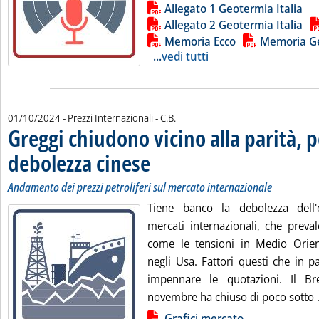
Lista allegati PDF alla notizia
Allegato 1 Geotermia Italia
Allegato 2 Geotermia Italia
Memoria Ecco
Memoria Ge
...
vedi tutti
di:
01/10/2024
- Prezzi Internazionali -
C.B.
Greggi chiudono vicino alla parità, p
debolezza cinese
. Sottotitolo: Andamento dei prezzi petroliferi sul
. Pubblicata martedì 01 ottobre 2024 alle 13.51.
Andamento dei prezzi petroliferi sul mercato internazionale
Tiene banco la debolezza dell
mercati internazionali, che prevale
come le tensioni in Medio Orien
negli Usa. Fattori questi che in p
impennare le quotazioni. Il B
novembre ha chiuso di poco sotto .
Lista allegati PDF alla notizia
Grafici mercato