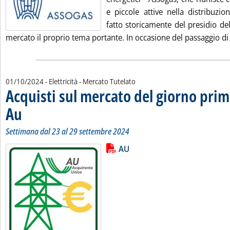
e piccole attive nella distribuzio
fatto storicamente del presidio de
mercato il proprio tema portante. In occasione del passaggio di .
01/10/2024
- Elettricità - Mercato Tutelato
Acquisti sul mercato del giorno prim
Au
. Sottotitolo: Settimana dal 23 al 29 settembre 2024
. Pubblicata martedì 01 ottobre 2024 alle 9.46.
Settimana dal 23 al 29 settembre 2024
Lista allegati PDF alla notizia
Leggi tutta la notizia: 'Acquisti s
AU