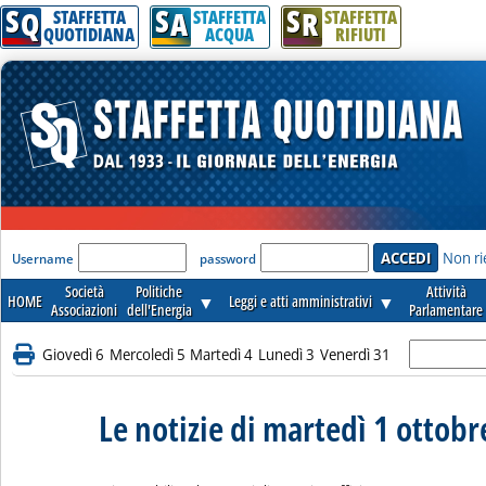
S
S
S
Q
A
R
STAFFETTA
STAFFETTA
STAFFETTA
QUOTIDIANA
ACQUA
RIFIUTI
'Modulo Login per accedere'
Non ri
Username
password
Società
Politiche
Attività
HOME
▼
Leggi e atti amministrativi
▼
Associazioni
dell'Energia
Parlamentare
Giovedì 6
Mercoledì 5
Martedì 4
Lunedì 3
Venerdì 31
Le notizie di martedì 1 ottob