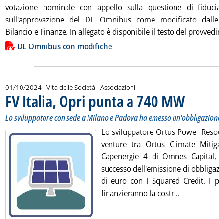
votazione nominale con appello sulla questione di fiduc
sull'approvazione del DL Omnibus come modificato dalle
Bilancio e Finanze. In allegato è disponibile il testo del provvedi
Lista allegati PDF alla notizia
DL Omnibus con modifiche
01/10/2024
- Vita delle Società - Associazioni
FV Italia, Opri punta a 740 MW
. Sottotitolo:
. Pubblicata ma
Lo sviluppatore con sede a Milano e Padova ha emesso un'obbligazione
Lo sviluppatore Ortus Power Resour
venture tra Ortus Climate Mitig
Capenergie 4 di Omnes Capital, 
successo dell'emissione di obbligaz
di euro con I Squared Credit. I p
Leggi tutta
finanzieranno la costr...