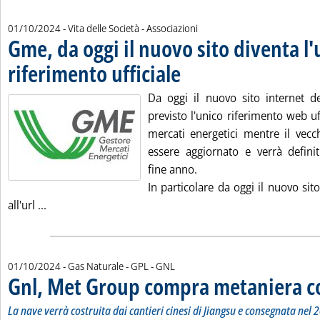
01/10/2024
- Vita delle Società - Associazioni
Gme, da oggi il nuovo sito diventa l'
riferimento ufficiale
. Pubblicata martedì 01 ottobre 2024 alle
Da oggi il nuovo sito internet 
previsto l'unico riferimento web uf
mercati energetici mentre il vecc
essere aggiornato e verrà defin
fine anno.
In particolare da oggi il nuovo sito
Leggi tutta la notizia: 'Gme, da oggi il nuovo sito diven
all'url ...
01/10/2024
- Gas Naturale - GPL - GNL
Gnl, Met Group compra metaniera co
La nave verrà costruita dai cantieri cinesi di Jiangsu e consegnata nel 