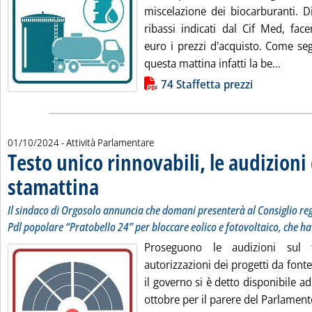
miscelazione dei biocarburanti. Di
ribassi indicati dal Cif Med, fac
euro i prezzi d'acquisto. Come seg
Leggi t
questa mattina infatti la be...
Lista allegati PDF alla notizia
74 Staffetta prezzi
01/10/2024
- Attività Parlamentare
Testo unico rinnovabili, le audizioni 
stamattina
. Sottotitolo: Il sindaco di Orgosolo annuncia che domani presen
. Pubblicata martedì 01 ottobre 2024 alle 16.15.
Il sindaco di Orgosolo annuncia che domani presenterà al Consiglio re
Pdl popolare “Pratobello 24” per bloccare eolico e fotovoltaico, che h
Proseguono le audizioni sul 
autorizzazioni dei progetti da font
il governo si è detto disponibile a
ottobre per il parere del Parlamento