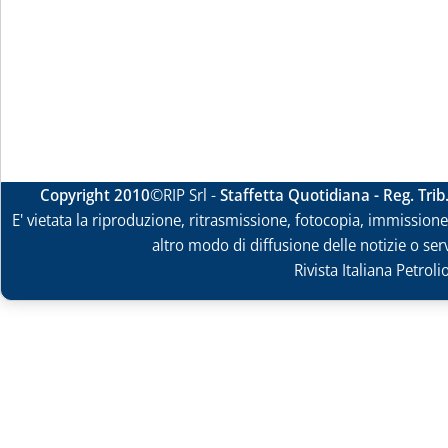
Copyright 2010
©RIP Srl -
Staffetta Quotidiana - Reg. Tri
E' vietata la riproduzione, ritrasmissione, fotocopia, immissione 
altro modo di diffusione delle notizie o ser
Rivista Italiana Petrol