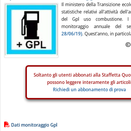
Il ministero della Transizione eco
statistiche relativi all'attività de
del Gpl uso combustione. I 
monitoraggio annuale del s
28/06/19)
. Quest'anno, in particola
Soltanto gli
utenti abbonati alla Staffetta Quo
possono leggere interamente gli articoli
Richiedi un abbonamento di prova
Lista allegati PDF alla notizia
Dati monitoraggio Gpl