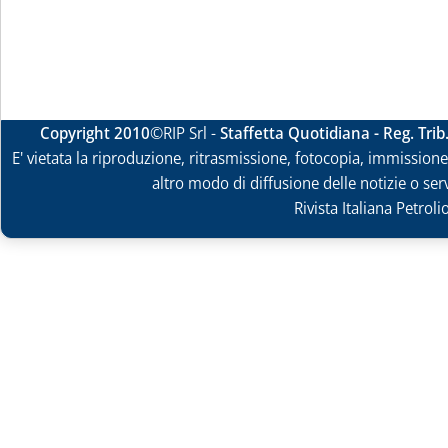
Copyright 2010
©RIP Srl -
Staffetta Quotidiana - Reg. Tri
E' vietata la riproduzione, ritrasmissione, fotocopia, immissione 
altro modo di diffusione delle notizie o ser
Rivista Italiana Petrol