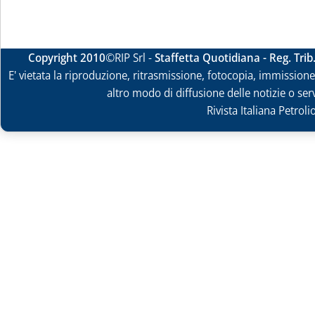
Copyright 2010
©RIP Srl -
Staffetta Quotidiana - Reg. Tri
E' vietata la riproduzione, ritrasmissione, fotocopia, immissione 
altro modo di diffusione delle notizie o ser
Rivista Italiana Petrol