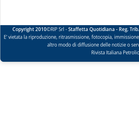
Copyright 2010
©RIP Srl -
Staffetta Quotidiana - Reg. Tri
E' vietata la riproduzione, ritrasmissione, fotocopia, immissione 
altro modo di diffusione delle notizie o ser
Rivista Italiana Petrol