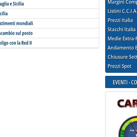
Margini Com
glia e Sicilia
Listini C.C.I.A
cilia
Prezzi Italia
vestimenti mondiali
Stacchi Italia
 scambio sul posto
Medie Extra-
ligo con la Red II
Andamento E
Chiusure Set
Prezzi Spot
EVENTI - 