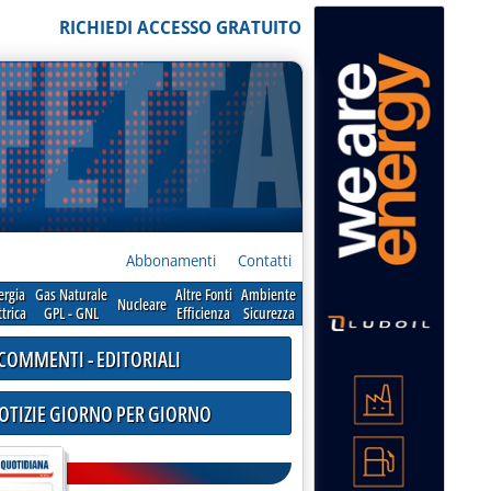
RICHIEDI ACCESSO GRATUITO
Abbonamenti
Contatti
ergia
Gas Naturale
Altre Fonti
Ambiente
Nucleare
ttrica
GPL - GNL
Efficienza
Sicurezza
COMMENTI - EDITORIALI
NOTIZIE GIORNO PER GIORNO