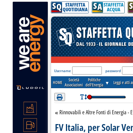
S
S
S
Attenzione! Esegui l'accesso per lèggere interamente la notizia.
Q
A
STAFFETTA
STAFFETTA
QUOTIDIANA
ACQUA
'Modulo Login per acceder
Username
password
Società
Politiche
HOME
▼
Leggi e atti 
Associazioni
dell'Energia
Rinnovabili e Altre Fonti di Energia - E
Torna alla sezione
FV Italia, per Solar V