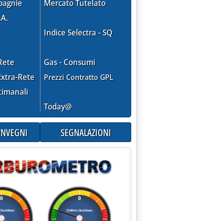
pagnie
Mercato Tutelato
.A.
Indice Selectra - SQ
Rete
Gas - Consumi
xtra-Rete
Prezzi Contratto GPL
timanali
Today@
CONVEGNI
SEGNALAZIONI