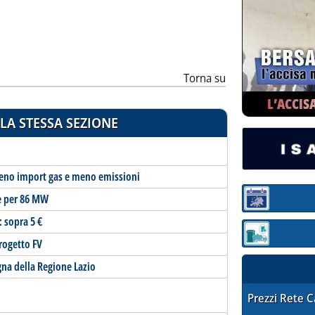
Torna su
L’ACCIS
LA STESSA SEZIONE
eno import gas e meno emissioni
ve per 86 MW
Sezione:
 sopra 5 €
Sezione: quotaz
rogetto FV
na della Regione Lazio
STAFFETTA PRE
Prezzi Rete 