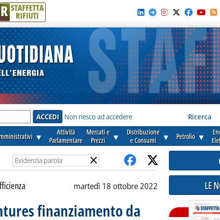
R
STAFFETTA
RIFIUTI
e'
Non riesco ad accedere
Ricerca
Attività
Mercati e
Distribuzione
En
amministrativi
▼
▼
▼
Petrolio
▼
Parlamentare
Prezzi
e Consumi
Ele
×
LE 
fficienza
martedì 18 ottobre 2022
entures finanziamento da