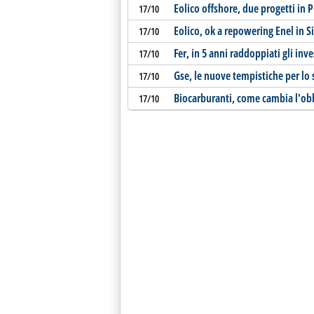
Eolico offshore, due progetti in Pu
17/10
Eolico, ok a repowering Enel in Si
17/10
Fer, in 5 anni raddoppiati gli in
17/10
Gse, le nuove tempistiche per lo
17/10
Biocarburanti, come cambia l'obb
17/10