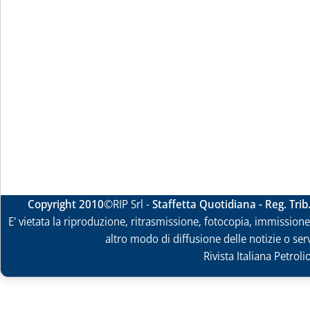
Copyright 2010
©RIP Srl -
Staffetta Quotidiana - Reg. Tri
E' vietata la riproduzione, ritrasmissione, fotocopia, immissione 
altro modo di diffusione delle notizie o ser
Rivista Italiana Petrol