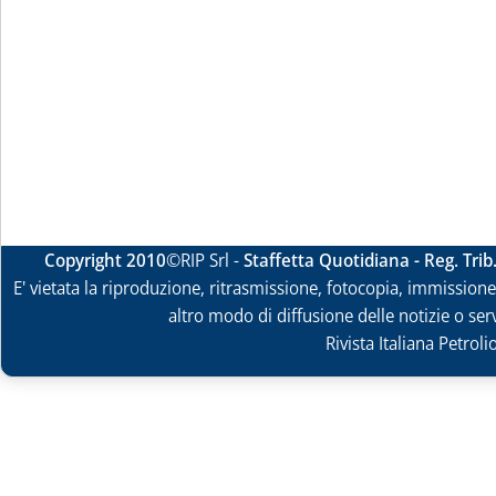
Copyright 2010
©RIP Srl -
Staffetta Quotidiana - Reg. Tri
E' vietata la riproduzione, ritrasmissione, fotocopia, immissione 
altro modo di diffusione delle notizie o ser
Rivista Italiana Petrol