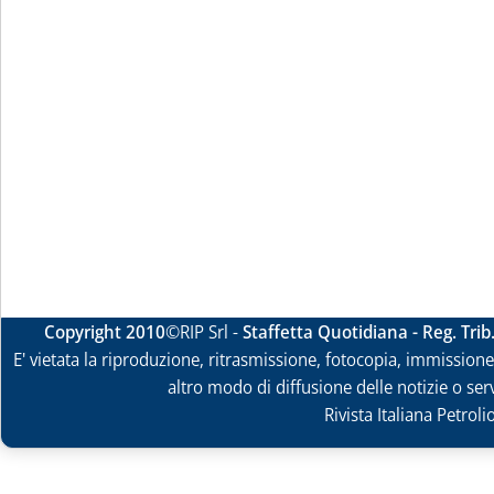
Copyright 2010
©RIP Srl -
Staffetta Quotidiana - Reg. Tri
E' vietata la riproduzione, ritrasmissione, fotocopia, immissione 
altro modo di diffusione delle notizie o ser
Rivista Italiana Petrol