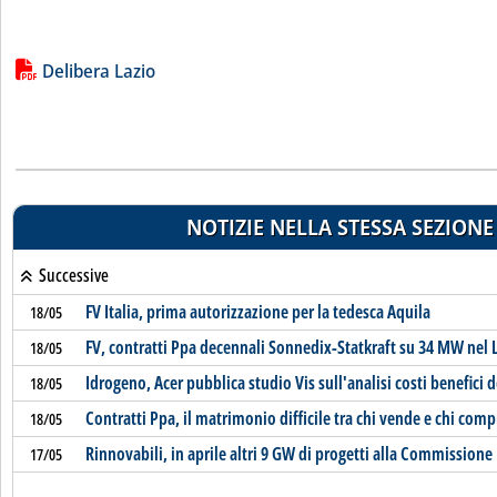
Lista allegati PDF alla notizia
Delibera Lazio
NOTIZIE NELLA STESSA SEZIONE
Successive
FV Italia, prima autorizzazione per la tedesca Aquila
18/05
FV, contratti Ppa decennali Sonnedix-Statkraft su 34 MW nel 
18/05
Idrogeno, Acer pubblica studio Vis sull'analisi costi benefici de
18/05
Contratti Ppa, il matrimonio difficile tra chi vende e chi comp
18/05
Rinnovabili, in aprile altri 9 GW di progetti alla Commissione
17/05