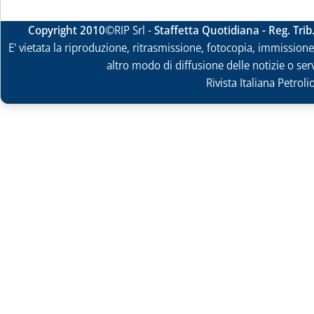
Copyright 2010
©RIP Srl -
Staffetta Quotidiana - Reg. Tri
E' vietata la riproduzione, ritrasmissione, fotocopia, immissione 
altro modo di diffusione delle notizie o ser
Rivista Italiana Petrol