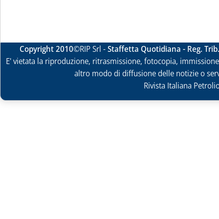
Copyright 2010
©RIP Srl -
Staffetta Quotidiana - Reg. Tri
E' vietata la riproduzione, ritrasmissione, fotocopia, immissione 
altro modo di diffusione delle notizie o ser
Rivista Italiana Petrol