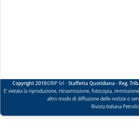
Copyright 2010
©RIP Srl -
Staffetta Quotidiana - Reg. Tri
E' vietata la riproduzione, ritrasmissione, fotocopia, immissione 
altro modo di diffusione delle notizie o ser
Rivista Italiana Petrol