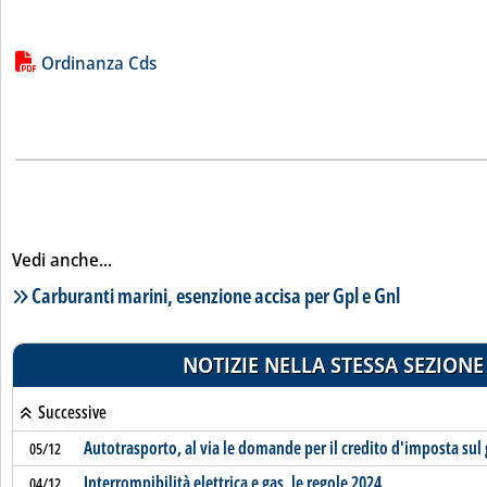
Lista allegati PDF alla notizia
Ordinanza Cds
Vedi anche...
Lista notizie correlate
Carburanti marini, esenzione accisa per Gpl e Gnl
NOTIZIE NELLA STESSA SEZIONE
Successive
Autotrasporto, al via le domande per il credito d'imposta sul 
05/12
Interrompibilità elettrica e gas, le regole 2024
04/12