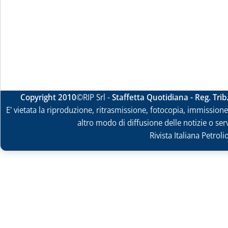
Copyright 2010
©RIP Srl -
Staffetta Quotidiana - Reg. Tri
E' vietata la riproduzione, ritrasmissione, fotocopia, immissione 
altro modo di diffusione delle notizie o ser
Rivista Italiana Petrol