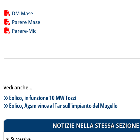
Lista allegati PDF alla notizia
DM Mase
Parere Mase
Parere-Mic
Vedi anche...
Lista notizie correlate
Eolico, in funzione 10 MW Tozzi
Eolico, Agsm vince al Tar sull'impianto del Mugello
NOTIZIE NELLA STESSA SEZIONE
Successive