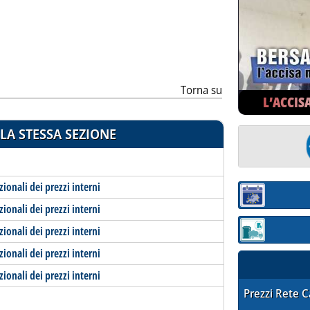
ia
Torna su
L’ACCIS
LA STESSA SEZIONE
zionali dei prezzi interni
Sezione:
zionali dei prezzi interni
zionali dei prezzi interni
Sezione: quotaz
zionali dei prezzi interni
zionali dei prezzi interni
STAFFETTA PRE
Prezzi Rete 