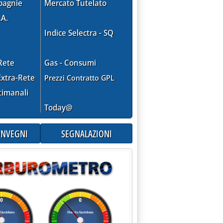
pagnie
Mercato Tutelato
.A.
Indice Selectra - SQ
Rete
Gas - Consumi
xtra-Rete
Prezzi Contratto GPL
timanali
Today@
CONVEGNI
SEGNALAZIONI