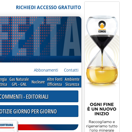
RICHIEDI ACCESSO GRATUITO
Abbonamenti
Contatti
ergia
Gas Naturale
Altre Fonti
Ambiente
Nucleare
ttrica
GPL - GNL
Efficienza
Sicurezza
COMMENTI - EDITORIALI
NOTIZIE GIORNO PER GIORNO