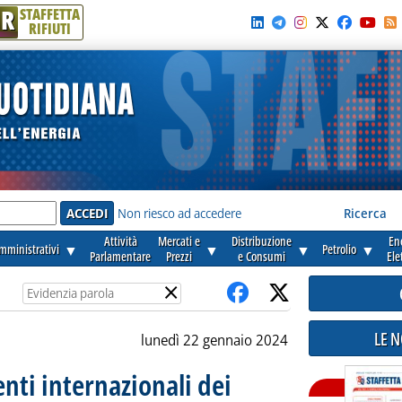
R
STAFFETTA
RIFIUTI
e'
Non riesco ad accedere
Ricerca
Attività
Mercati e
Distribuzione
En
amministrativi
▼
▼
▼
Petrolio
▼
Parlamentare
Prezzi
e Consumi
Ele
×
LE 
lunedì 22 gennaio 2024
enti internazionali dei