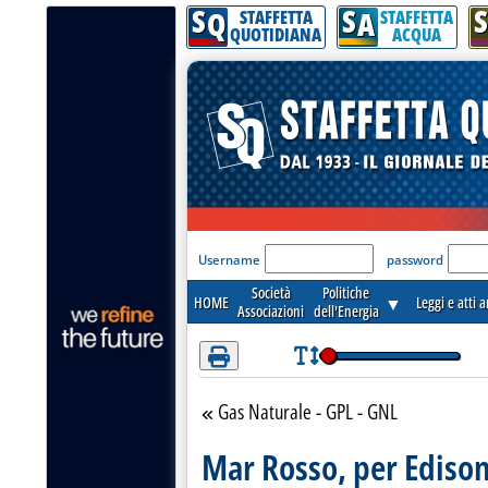
S
S
S
Attenzione! Esegui l'accesso per lèggere interamente la notizia.
Q
A
STAFFETTA
STAFFETTA
QUOTIDIANA
ACQUA
'Modulo Login per acceder
Username
password
Società
Politiche
HOME
▼
Leggi e atti 
Associazioni
dell'Energia
Gas Naturale - GPL - GNL
Torna alla sezione
Mar Rosso, per Edison