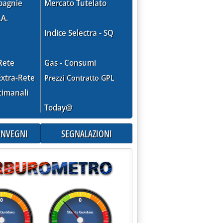
pagnie
Mercato Tutelato
.A.
Indice Selectra - SQ
Rete
Gas - Consumi
xtra-Rete
Prezzi Contratto GPL
timanali
Today@
CONVEGNI
SEGNALAZIONI