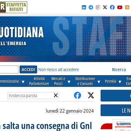
R
STAFFETTA
RIFIUTI
e'
Non riesco ad accedere
Ricerca
Attività
Mercati e
Distribuzione
En
amministrativi
▼
▼
▼
Petrolio
▼
Parlamentare
Prezzi
e Consumi
Ele
×
LE 
lunedì 22 gennaio 2024
 salta una consegna di Gnl