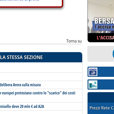
L’ACCIS
Torna su
LA STESSA SEZIONE
Sezione:
delibera Arera sulla misura
Sezione: quotaz
 europei protestano contro lo "scarico" dei costi
inisello deve 20 mln € ad A2A
STAFFETTA PRE
Prezzi Rete 