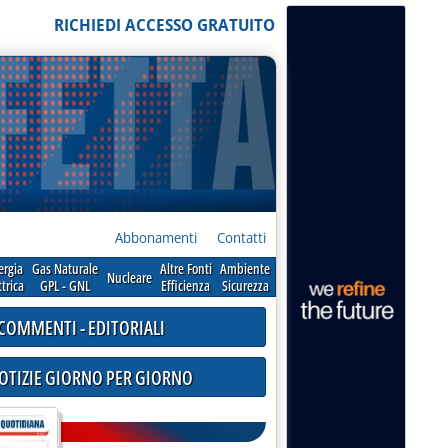
RICHIEDI ACCESSO GRATUITO
Abbonamenti
Contatti
ergia
Gas Naturale
Altre Fonti
Ambiente
Nucleare
ttrica
GPL - GNL
Efficienza
Sicurezza
COMMENTI - EDITORIALI
NOTIZIE GIORNO PER GIORNO