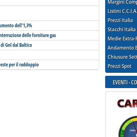
Margini Com
Listini C.C.I.A
Prezzi Italia
umento dell'1,3%
Stacchi Italia
interruzione delle forniture gas
Medie Extra-
di Gnl dal Baltico
Andamento E
Chiusure Set
este per il raddoppio
Prezzi Spot
EVENTI - 