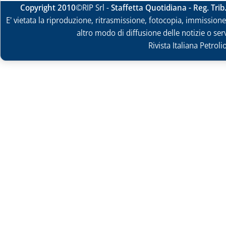
Copyright 2010
©RIP Srl -
Staffetta Quotidiana - Reg. Tri
E' vietata la riproduzione, ritrasmissione, fotocopia, immissione 
altro modo di diffusione delle notizie o ser
Rivista Italiana Petrol