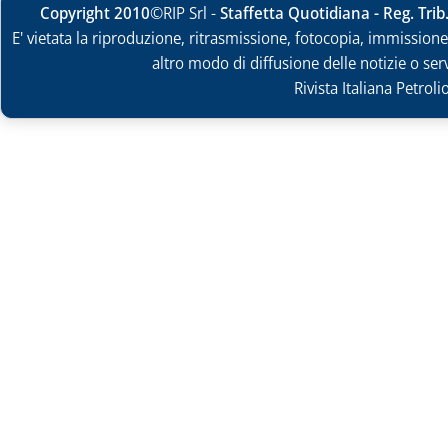
Copyright 2010
©RIP Srl -
Staffetta Quotidiana - Reg. Tri
E' vietata la riproduzione, ritrasmissione, fotocopia, immissione 
altro modo di diffusione delle notizie o ser
Rivista Italiana Petrol