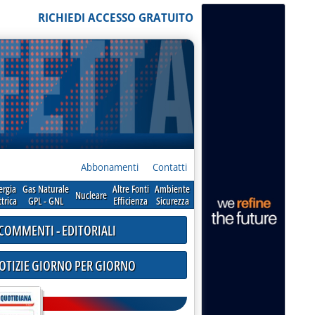
RICHIEDI ACCESSO GRATUITO
Abbonamenti
Contatti
ergia
Gas Naturale
Altre Fonti
Ambiente
Nucleare
ttrica
GPL - GNL
Efficienza
Sicurezza
COMMENTI - EDITORIALI
NOTIZIE GIORNO PER GIORNO