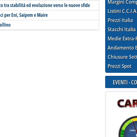
Margini Com
o tra stabilità ed evoluzione verso le nuove sfide
Listini C.C.I.A
ici per Eni, Saipem e Maire
Prezzi Italia
Collino
Stacchi Italia
Medie Extra-
Andamento E
Chiusure Set
Prezzi Spot
EVENTI - 