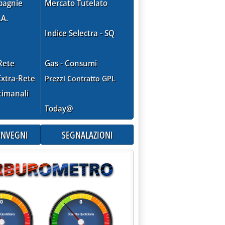
pagnie
Mercato Tutelato
.A.
Indice Selectra - SQ
Rete
Gas - Consumi
xtra-Rete
Prezzi Contratto GPL
timanali
Today@
CONVEGNI
SEGNALAZIONI