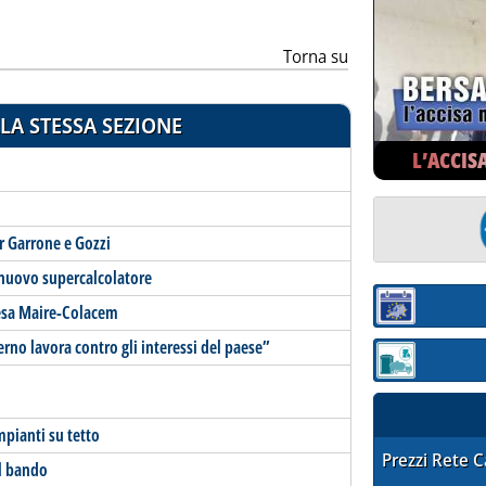
Torna su
LA STESSA SEZIONE
L’ACCIS
r Garrone e Gozzi
 nuovo supercalcolatore
esa Maire-Colacem
Sezione:
verno lavora contro gli interessi del paese”
Sezione: quotaz
mpianti su tetto
STAFFETTA PRE
Prezzi Rete 
il bando