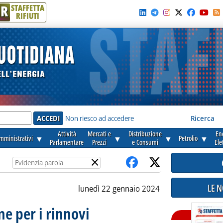
R
STAFFETTA
RIFIUTI
e'
Non riesco ad accedere
Ricerca
Attività
Mercati e
Distribuzione
En
amministrativi
▼
▼
▼
Petrolio
▼
Parlamentare
Prezzi
e Consumi
Ele
×
LE 
lunedì 22 gennaio 2024
ne per i rinnovi