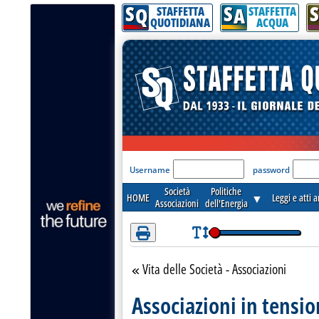
S
S
S
Attenzione! Esegui l'accesso per lèggere interamente la notizia.
Q
A
STAFFETTA
STAFFETTA
QUOTIDIANA
ACQUA
'Modulo Login per acceder
Username
password
Società
Politiche
HOME
▼
Leggi e atti 
Associazioni
dell'Energia
Vita delle Società - Associazioni
Torna alla sezione
Associazioni in tensio