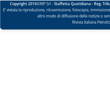
Copyright 2010
©RIP Srl -
Staffetta Quotidiana - Reg. Tri
E' vietata la riproduzione, ritrasmissione, fotocopia, immissione 
altro modo di diffusione delle notizie o ser
Rivista Italiana Petrol