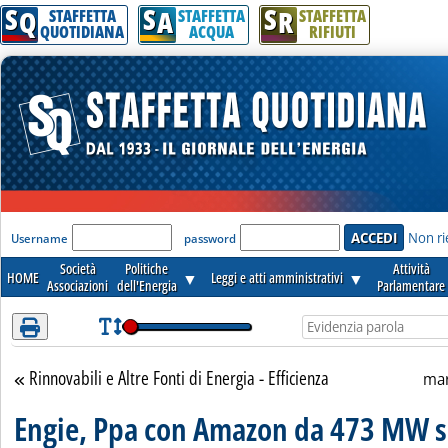
S
S
S
Attenzione! Esegui l'accesso per lèggere interamente la notizia.
Q
A
R
STAFFETTA
STAFFETTA
STAFFETTA
QUOTIDIANA
ACQUA
RIFIUTI
'Modulo Login per accedere'
Non ri
Username
password
Società
Politiche
Attività
HOME
▼
Leggi e atti amministrativi
▼
Associazioni
dell'Energia
Parlamentare
Rinnovabili e Altre Fonti di Energia - Efficienza
Torna alla sezione
mar
Engie, Ppa con Amazon da 473 MW s