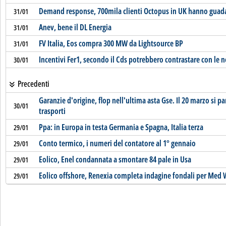
Demand response, 700mila clienti Octopus in UK hanno guada
31/01
Anev, bene il DL Energia
31/01
FV Italia, Eos compra 300 MW da Lightsource BP
31/01
Incentivi Fer1, secondo il Cds potrebbero contrastare con le
30/01
Precedenti
Garanzie d'origine, flop nell'ultima asta Gse. Il 20 marzo si p
30/01
trasporti
Ppa: in Europa in testa Germania e Spagna, Italia terza
29/01
Conto termico, i numeri del contatore al 1° gennaio
29/01
Eolico, Enel condannata a smontare 84 pale in Usa
29/01
Eolico offshore, Renexia completa indagine fondali per Med
29/01