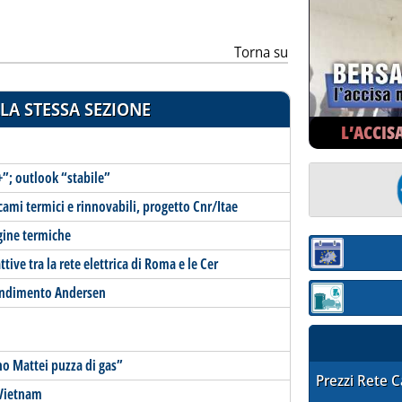
Torna su
LA STESSA SEZIONE
L’ACCIS
+”; outlook “stabile”
cami termici e rinnovabili, progetto Cnr/Itae
igine termiche
Sezione:
tive tra la rete elettrica di Roma e le Cer
ondimento Andersen
Sezione: quotaz
no Mattei puzza di gas”
STAFFETTA PRE
Prezzi Rete 
 Vietnam