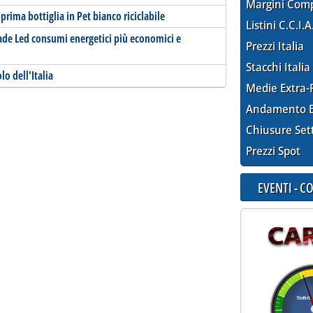
Margini Com
prima bottiglia in Pet bianco riciclabile
Listini C.C.I.A
ade Led consumi energetici più economici e
Prezzi Italia
Stacchi Italia
o dell'Italia
Medie Extra-
Andamento E
Chiusure Set
Prezzi Spot
EVENTI - 