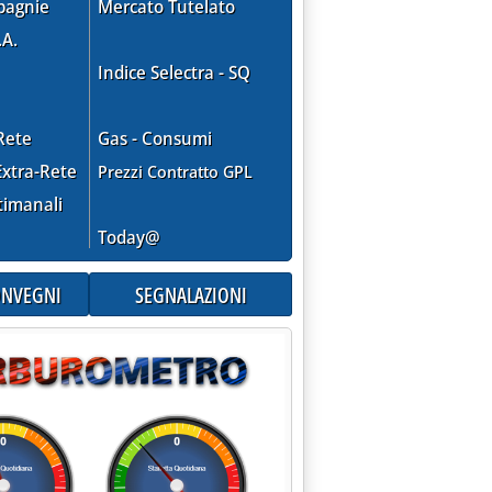
pagnie
Mercato Tutelato
.A.
Indice Selectra - SQ
Rete
Gas - Consumi
xtra-Rete
Prezzi Contratto GPL
timanali
Today@
CONVEGNI
SEGNALAZIONI