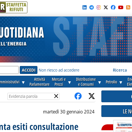
R
STAFFETTA
RIFIUTI
e'
Non riesco ad accedere
Ricerca
Attività
Mercati e
Distribuzione
En
amministrativi
▼
▼
▼
Petrolio
▼
Parlamentare
Prezzi
e Consumi
Ele
×
LE 
martedì 30 gennaio 2024
enta esiti consultazione