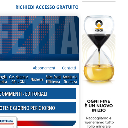
RICHIEDI ACCESSO GRATUITO
Abbonamenti
Contatti
ergia
Gas Naturale
Altre Fonti
Ambiente
Nucleare
ttrica
GPL - GNL
Efficienza
Sicurezza
COMMENTI - EDITORIALI
NOTIZIE GIORNO PER GIORNO