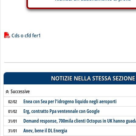
Lista allegati PDF alla notizia
Cds o cfd fer1
NOTIZIE NELLA STESSA SEZIONE
Successive
Enea con Sea per l'idrogeno liquido negli aeroporti
02/02
Erg, contratto Ppa ventennale con Google
01/02
Demand response, 700mila clienti Octopus in UK hanno guada
31/01
Anev, bene il DL Energia
31/01