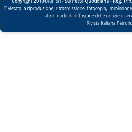
Copyright 2010
©RIP Srl -
Staffetta Quotidiana - Reg. Tri
E' vietata la riproduzione, ritrasmissione, fotocopia, immissione 
altro modo di diffusione delle notizie o ser
Rivista Italiana Petrol