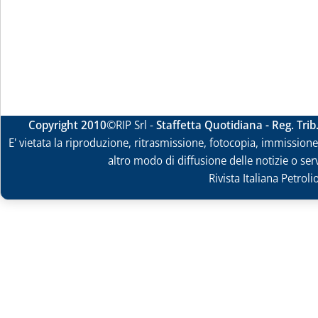
Copyright 2010
©RIP Srl -
Staffetta Quotidiana - Reg. Tri
E' vietata la riproduzione, ritrasmissione, fotocopia, immissione 
altro modo di diffusione delle notizie o ser
Rivista Italiana Petrol