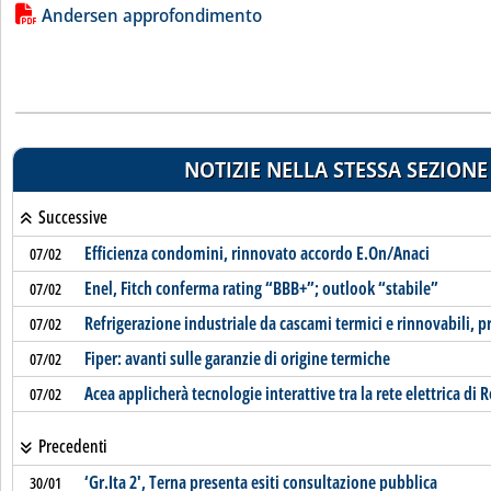
Lista allegati PDF alla notizia
Andersen approfondimento
NOTIZIE NELLA STESSA SEZIONE
Successive
Efficienza condomini, rinnovato accordo E.On/Anaci
07/02
Enel, Fitch conferma rating “BBB+”; outlook “stabile”
07/02
Refrigerazione industriale da cascami termici e rinnovabili, p
07/02
Fiper: avanti sulle garanzie di origine termiche
07/02
Acea applicherà tecnologie interattive tra la rete elettrica di 
07/02
Precedenti
‘Gr.Ita 2', Terna presenta esiti consultazione pubblica
30/01