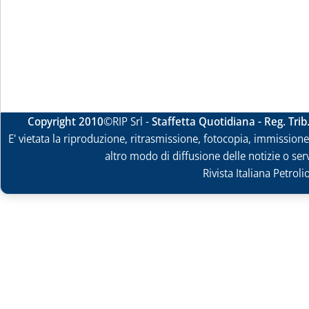
Copyright 2010
©RIP Srl -
Staffetta Quotidiana - Reg. Tri
E' vietata la riproduzione, ritrasmissione, fotocopia, immissione 
altro modo di diffusione delle notizie o ser
Rivista Italiana Petrol