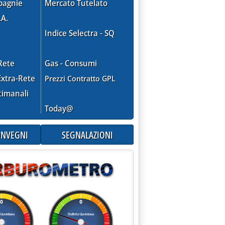
pagnie
Mercato Tutelato
.A.
Indice Selectra - SQ
Rete
Gas - Consumi
xtra-Rete
Prezzi Contratto GPL
timanali
Today@
CONVEGNI
SEGNALAZIONI