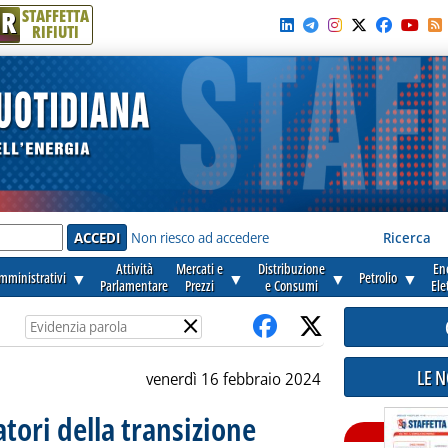
R
STAFFETTA
RIFIUTI
e'
Non riesco ad accedere
Ricerca
Attività
Mercati e
Distribuzione
En
amministrativi
▼
▼
▼
Petrolio
▼
Parlamentare
Prezzi
e Consumi
Ele
×
LE 
venerdì 16 febbraio 2024
atori della transizione