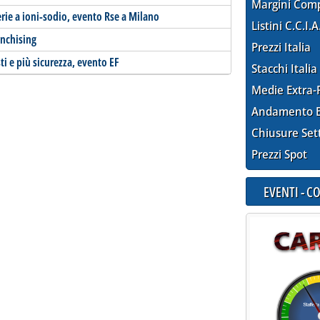
Margini Com
rie a ioni-sodio, evento Rse a Milano
Listini C.C.I.A
anchising
Prezzi Italia
i e più sicurezza, evento EF
Stacchi Italia
Medie Extra-
Andamento E
Chiusure Set
Prezzi Spot
EVENTI - 