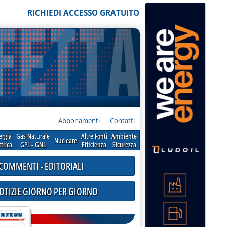
RICHIEDI ACCESSO GRATUITO
Abbonamenti
Contatti
ergia
Gas Naturale
Altre Fonti
Ambiente
Nucleare
ttrica
GPL - GNL
Efficienza
Sicurezza
COMMENTI - EDITORIALI
NOTIZIE GIORNO PER GIORNO