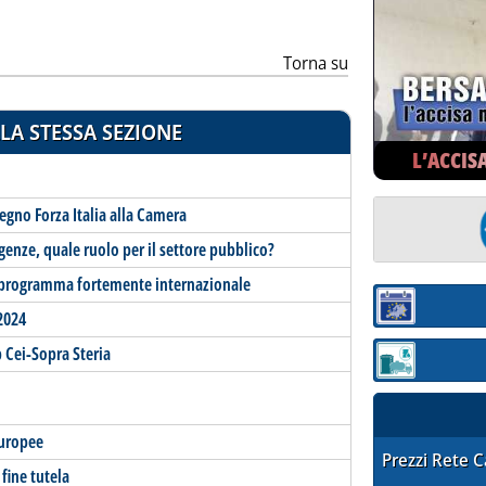
Torna su
LA STESSA SEZIONE
L’ACCIS
gno Forza Italia alla Camera
enze, quale ruolo per il settore pubblico?
n programma fortemente internazionale
Sezione:
2024
Cei-Sopra Steria
Sezione: quotaz
europee
STAFFETTA PRE
Prezzi Rete 
fine tutela