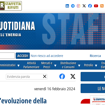
R
STAFFETTA
RIFIUTI
e'
Non riesco ad accedere
Ricerca
Attività
Mercati e
Distribuzione
En
amministrativi
▼
▼
▼
Petrolio
▼
Parlamentare
Prezzi
e Consumi
Ele
×
LE 
venerdì 16 febbraio 2024
l'evoluzione della