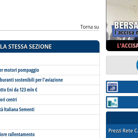
Torna su
L’ACCIS
LA STESSA SEZIONE
per motori pompaggio
buranti sostenibili per l'aviazione
Sezione:
atto Eni da 123 mln €
ori centri
Sezione: quotaz
tà Italiana Sementi
STAFFETTA PRE
Prezzi Rete 
riore rallentamento