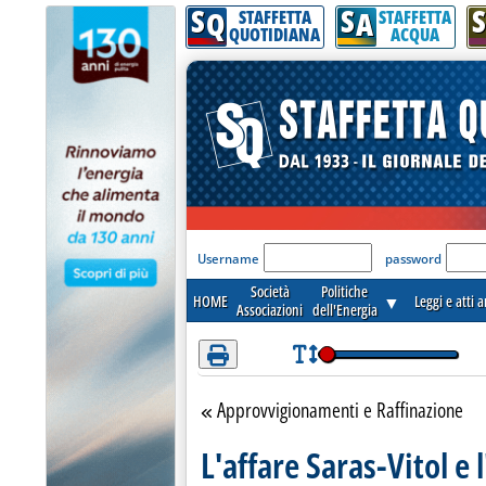
S
S
S
Attenzione! Esegui l'accesso per lèggere interamente la notizia.
Q
A
STAFFETTA
STAFFETTA
QUOTIDIANA
ACQUA
'Modulo Login per acceder
Username
password
Società
Politiche
HOME
▼
Leggi e atti 
Associazioni
dell'Energia
Approvvigionamenti e Raffinazione
Torna alla sezione
L'affare Saras-Vitol e 