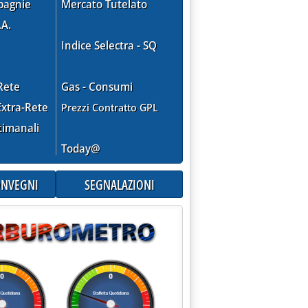
pagnie
Mercato Tutelato
.A.
Indice Selectra - SQ
Rete
Gas - Consumi
xtra-Rete
Prezzi Contratto GPL
timanali
Today@
CONVEGNI
SEGNALAZIONI