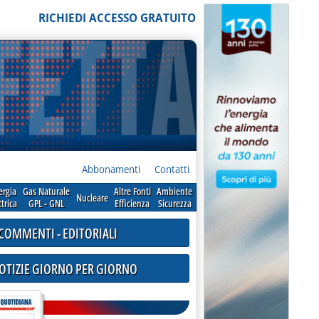
RICHIEDI ACCESSO GRATUITO
Abbonamenti
Contatti
ergia
Gas Naturale
Altre Fonti
Ambiente
Nucleare
ttrica
GPL - GNL
Efficienza
Sicurezza
COMMENTI - EDITORIALI
NOTIZIE GIORNO PER GIORNO