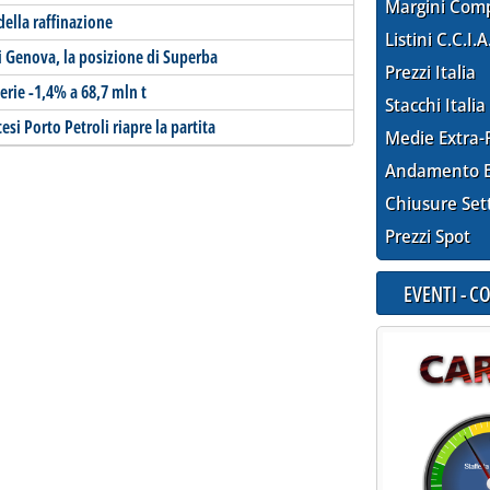
Margini Com
della raffinazione
Listini C.C.I.A
i Genova, la posizione di Superba
Prezzi Italia
erie -1,4% a 68,7 mln t
Stacchi Italia
esi Porto Petroli riapre la partita
Medie Extra-
Andamento E
Chiusure Set
Prezzi Spot
EVENTI - 