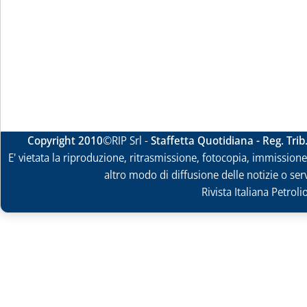
Copyright 2010
©RIP Srl -
Staffetta Quotidiana - Reg. Tri
E' vietata la riproduzione, ritrasmissione, fotocopia, immissione 
altro modo di diffusione delle notizie o ser
Rivista Italiana Petrol