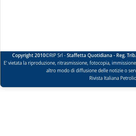
Copyright 2010
©RIP Srl -
Staffetta Quotidiana - Reg. Tri
E' vietata la riproduzione, ritrasmissione, fotocopia, immissione 
altro modo di diffusione delle notizie o ser
Rivista Italiana Petrol