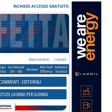
RICHIEDI ACCESSO GRATUITO
Abbonamenti
Contatti
ergia
Gas Naturale
Altre Fonti
Ambiente
Nucleare
ttrica
GPL - GNL
Efficienza
Sicurezza
COMMENTI - EDITORIALI
NOTIZIE GIORNO PER GIORNO