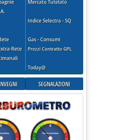
pagnie
Mercato Tutelato
.A.
Indice Selectra - SQ
Rete
Gas - Consumi
xtra-Rete
Prezzi Contratto GPL
timanali
Today@
CONVEGNI
SEGNALAZIONI