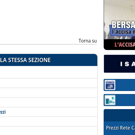
ia
Torna su
L’ACCIS
LA STESSA SEZIONE
Sezione:
Sezione: quotaz
ezzi
STAFFETTA PRE
Prezzi Rete 