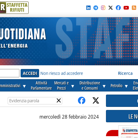
R
STAFFETTA
RIFIUTI
e'
Non riesco ad accedere
Ricerca
Attività
Mercati e
Distribuzione
En
amministrativi
▼
▼
▼
Petrolio
▼
Parlamentare
Prezzi
e Consumi
Ele
×
LE 
mercoledì 28 febbraio 2024