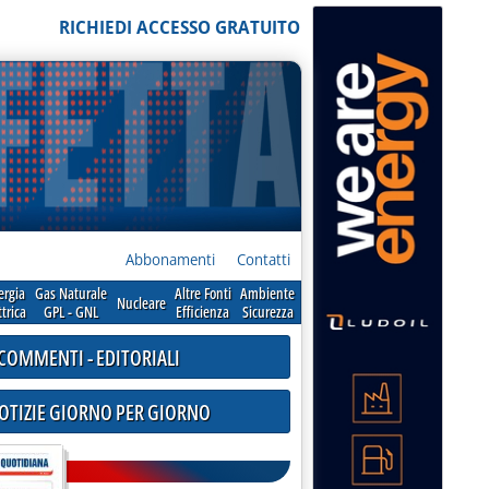
RICHIEDI ACCESSO GRATUITO
Abbonamenti
Contatti
ergia
Gas Naturale
Altre Fonti
Ambiente
Nucleare
ttrica
GPL - GNL
Efficienza
Sicurezza
COMMENTI - EDITORIALI
NOTIZIE GIORNO PER GIORNO