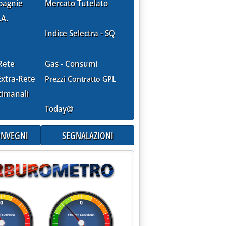
pagnie
Mercato Tutelato
.A.
Indice Selectra - SQ
Rete
Gas - Consumi
xtra-Rete
Prezzi Contratto GPL
timanali
Today@
CONVEGNI
SEGNALAZIONI