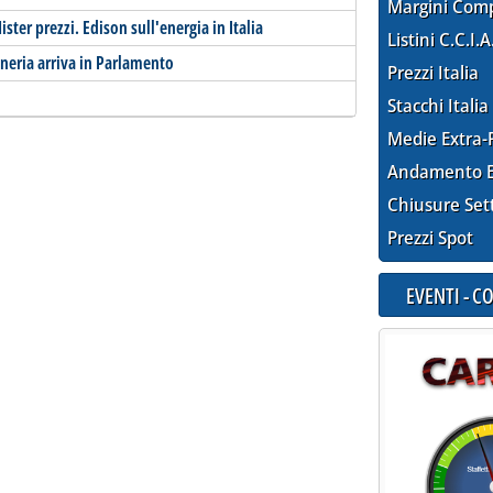
Margini Com
ster prezzi. Edison sull'energia in Italia
Listini C.C.I.A
fineria arriva in Parlamento
Prezzi Italia
Stacchi Italia
Medie Extra-
Andamento E
Chiusure Set
Prezzi Spot
EVENTI - 