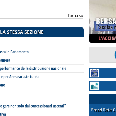
Torna su
LA STESSA SEZIONE
L’ACCIS
posta in Parlamento
 Camera
 performance della distribuzione nazionale
Sezione:
e per Arera su aste tutela
ione
Sezione: quotaz
lle gare non solo dai concessionari uscenti”
STAFFETTA PRE
Prezzi Rete 
tiva