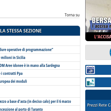
Torna su
LA STESSA SEZIONE
L’ACCIS
edure operative di programmazione”
milioni in Sicilia
 DM Aree idonee è in mano alla Sardegna
Sezione:
e i contratti Ppa
europea dei moduli
Sezione: quotaz
ezzo a base d'asta (in deciso calo) per il 6 marzo
STAFFETTA PRE
Prezzi Rete 
ncessione al porto di Taranto