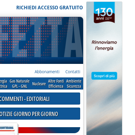
RICHIEDI ACCESSO GRATUITO
Abbonamenti
Contatti
ergia
Gas Naturale
Altre Fonti
Ambiente
Nucleare
ttrica
GPL - GNL
Efficienza
Sicurezza
COMMENTI - EDITORIALI
NOTIZIE GIORNO PER GIORNO