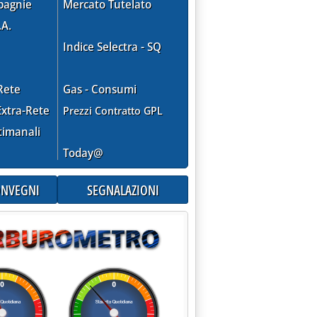
pagnie
Mercato Tutelato
.A.
Indice Selectra - SQ
Rete
Gas - Consumi
xtra-Rete
Prezzi Contratto GPL
timanali
Today@
CONVEGNI
SEGNALAZIONI