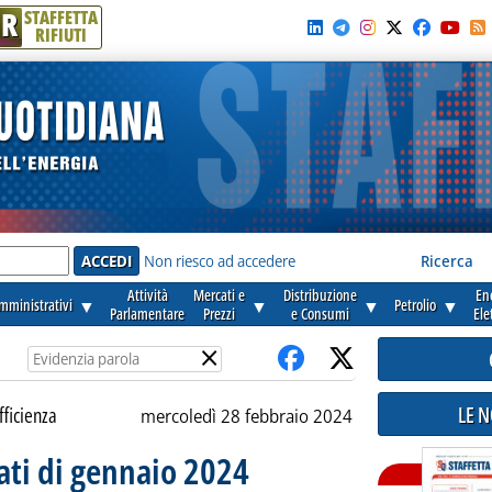
R
STAFFETTA
RIFIUTI
e'
Non riesco ad accedere
Ricerca
Attività
Mercati e
Distribuzione
En
amministrativi
▼
▼
▼
Petrolio
▼
Parlamentare
Prezzi
e Consumi
Ele
×
LE 
fficienza
mercoledì 28 febbraio 2024
dati di gennaio 2024