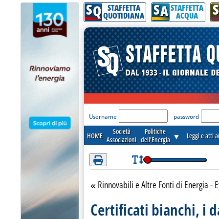
S
S
S
Attenzione! Esegui l'accesso per lèggere interamente la notizia.
Q
A
STAFFETTA
STAFFETTA
QUOTIDIANA
ACQUA
'Modulo Login per acceder
Username
password
Società
Politiche
HOME
▼
Leggi e atti 
Associazioni
dell'Energia
Rinnovabili e Altre Fonti di Energia - E
Torna alla sezione
Certificati bianchi, i 