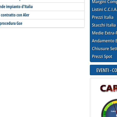
Margini Com
ande impianto d'Italia
Listini C.C.I.A
o contratto con Aler
Prezzi Italia
 procedura Gse
Stacchi Italia
Medie Extra-
Andamento E
Chiusure Set
Prezzi Spot
EVENTI - 