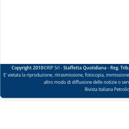
Copyright 2010
©RIP Srl -
Staffetta Quotidiana - Reg. Tri
E' vietata la riproduzione, ritrasmissione, fotocopia, immissione 
altro modo di diffusione delle notizie o ser
Rivista Italiana Petrol